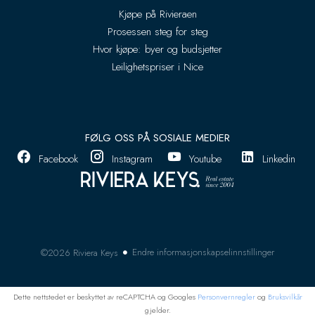
Kjøpe på Rivieraen
Prosessen steg for steg
Hvor kjøpe: byer og budsjetter
Leilighetspriser i Nice
FØLG OSS PÅ SOSIALE MEDIER
Facebook
Instagram
Youtube
Linkedin
Endre informasjonskapselinnstillinger
©2026 Riviera Keys
Dette nettstedet er beskyttet av reCAPTCHA og Googles
Personvernregler
og
Bruksvilkår
gjelder.