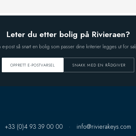
Leter du etter bolig på Rivieraen?
å e-post så snart en bolig som passer dine kriterier legges ut for sal
OPPRETT E-POSTVARSEL
SNAKK MED EN RÅDGIVER
+33 (0)4 93 39 00 00
·
info@rivierakeys.com