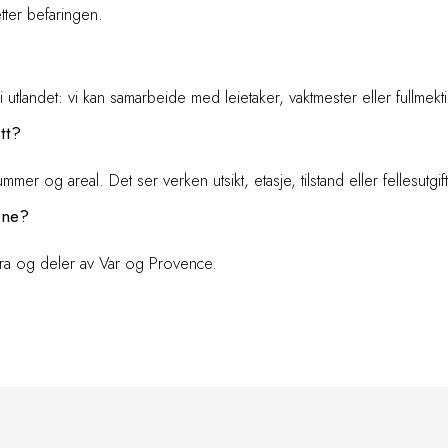
tter befaringen.
tlandet: vi kan samarbeide med leietaker, vaktmester eller fullmekti
tt?
mer og areal. Det ser verken utsikt, etasje, tilstand eller fellesutgift
ene?
era og deler av Var og Provence.