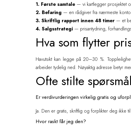
1. Første samtale
— vi kartlegger prosjektet o
2. Befaring
— en rådgiver fra nærmeste kontor se
3. Skriftlig rapport innen 48 timer
— et beg
4. Salgsstrategi
— prisantydning, forhandlings
Hva som flytter pri
Havutsikt kan legge på 20–30 %. Toppleilighet 
arbeider tydelig ned. Nøyaktig adresse betyr m
Ofte stilte spørsmå
Er verdivurderingen virkelig gratis og uforp
Ja. Den er gratis, skriftlig og forplikter deg ikke ti
Hvor raskt får jeg den?