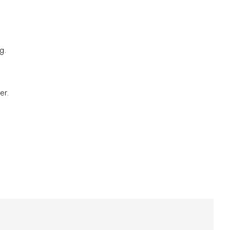
g.
er.