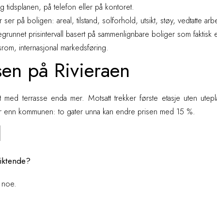
g tidsplanen, på telefon eller på kontoret.
r på boligen: areal, tilstand, solforhold, utsikt, støy, vedtatte arb
runnet prisintervall basert på sammenlignbare boliger som faktisk e
rom, internasjonal markedsføring.
sen på Rivieraen
med terrasse enda mer. Motsatt trekker første etasje uten utepl
er enn kommunen: to gater unna kan endre prisen med 15 %.
l
liktende?
l noe.