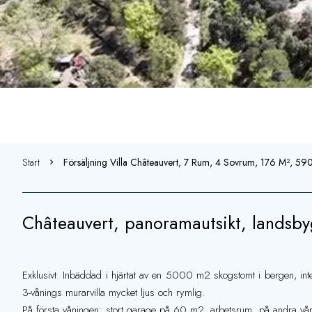
Start
Försäljning Villa Châteauvert, 7 Rum, 4 Sovrum, 176 M², 5
Châteauvert, panoramautsikt, landsb
Exklusivt. Inbäddad i hjärtat av en 5000 m2 skogstomt i bergen, int
3-vånings murarvilla mycket ljus och rymlig.
På första våningen: stort garage på 60 m2, arbetsrum, på andra våni