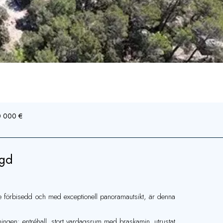
90 000 €
ygd
e förbisedd och med exceptionell panoramautsikt, är denna
ngen: entréhall, stort vardagsrum med braskamin, utrustat