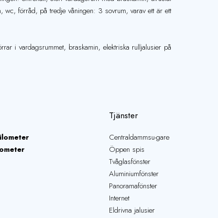
 wc, förråd, på tredje våningen: 3 sovrum, varav ett är ett
r i vardagsrummet, braskamin, elektriska rulljalusier på
Tjänster
ilometer
Centraldammsu-gare
lometer
Öppen spis
Tvåglasfönster
Aluminiumfönster
Panoramafönster
Internet
Eldrivna jalusier