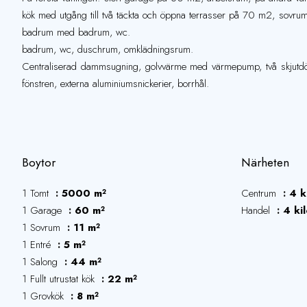
kök med utgång till två täckta och öppna terrasser på 70 m2, sovrum,
badrum med badrum, wc.
badrum, wc, duschrum, omklädningsrum.
Centraliserad dammsugning, golvvärme med värmepump, två skjutdörra
fönstren, externa aluminiumsnickerier, borrhål.
Boytor
Närheten
1 Tomt
5000 m²
Centrum
4 k
1 Garage
60 m²
Handel
4 ki
1 Sovrum
11 m²
1 Entré
5 m²
1 Salong
44 m²
1 Fullt utrustat kök
22 m²
1 Grovkök
8 m²