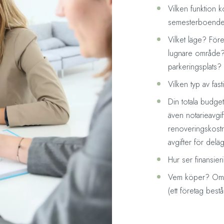
Vilken funktion 
semesterboende,
Vilket läge? Föred
lugnare område?
parkeringsplats? 
Vilken typ av fast
Din totala budget
även notarieavgift
renoveringskostn
avgifter för deläg
Hur ser finansier
Vem köper? Om de
(ett företag bes