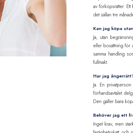
av förköpsrätter. Et
det sällan tre månad
Kan jag köpa utan
Ja, utan begränsnin
eller bosättning för
samma handling so
fullmakt.
Har jag ångerrätt
Ja. En privatperson
förhandsavtalet delg
Den gäller bara köpa
Behöver jag ett f
Inget krav, men sta
fastighetsskatt och s