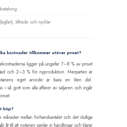
 betalning
agfart), tillträde och nycklar
lka kostnader tillkommer utöver priset?
iekostnaderna ligger på ungefär 7–8 % av priset
ostad och 2–3 % för nyproduktion. Merparten är
 notariens eget arvode är bara en liten del.
s i så gott som alla affärer av säljaren och ingår
riset.
tt köp?
re månader mellan förhandsavtalet och det slutliga
 åt till att notarien samlar in handlingar och klarar