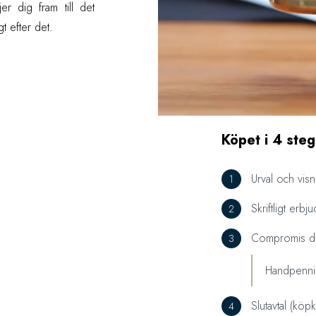
r dig fram till det
gt efter det.
Köpet i 4 steg
Urval och visn
Skriftligt erb
Compromis de 
Handpenni
Slutavtal (köp