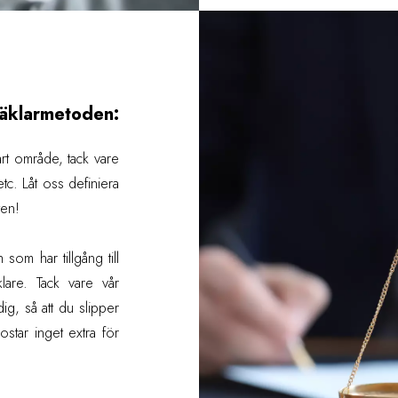
äklarmetoden:
i vårt område, tack vare
c. Låt oss definiera
ten!
som har tillgång till
lare. Tack vare vår
ig, så att du slipper
ostar inget extra för