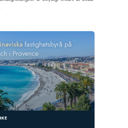
.
inaviska
fastighetsbyrå på
och i Provence
RKE