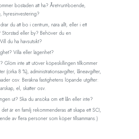
kommer bostaden att ha? Året-runt-boende,
 hyresinvestering?
rar du att bo i centrum, nära allt, eller i ett
 Storstad eller by? Behöver du en
Vill du ha havsutsikt?
ighet? Villa eller lägenhet?
? Glöm inte att utöver köpeskillingen tillkommer
er (cirka 8 %), administrationsavgifter, låneavgifter,
ader osv. Beräkna fastighetens löpande utgifter:
arskap, el, skatter osv.
ingen ut? Ska du ansöka om ett lån eller inte?
t är en familj rekommenderas att skapa ett SCI,
tående av flera personer som köper tillsammans.)