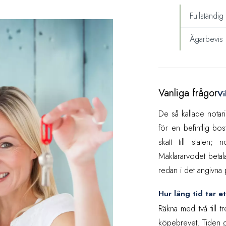
Fullständig
Ägarbevis (l
Vanliga frågor
Vi
De så kallade notar
för en befintlig b
skatt till staten;
Mäklararvodet betala
redan i det angivna p
Hur lång tid tar e
Räkna med två till t
köpebrevet. Tiden går