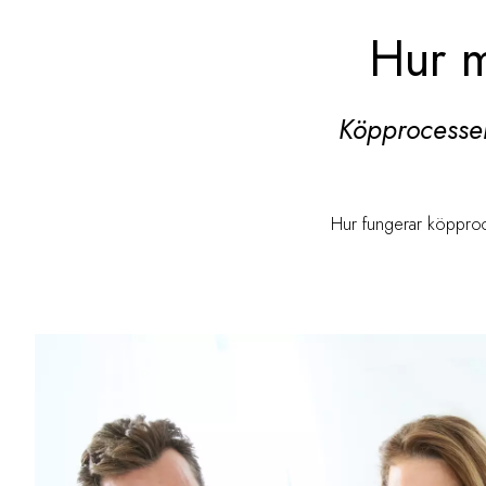
Hur m
Köpprocessen
Hur fungerar köpproce