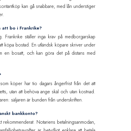
t kontantköp kan gå snabbare; med lån understiger
er.
 att bo i Frankrike?
g. Frankrike ställer inga krav på medborgarskap
 att köpa bostad. En utländsk köpare skriver under
m en bosatt, och kan göra det på distans med
?
 som köper har tio dagars ångerfrist från det att
etts, utan att behöva ange skäl och utan kostnad.
ren: säljaren är bunden från underskriften.
ranskt bankkonto?
rkt rekommenderat. Notariens betalningsanmodan,
amfällighetsavgifter är betydligt enklare att betala