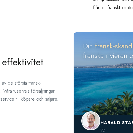
från ett franskt konto
Din
fransk-skand
franska rivieran 
effektivitet
 av de största fransk-
. Våra tusentals försäljningar
ervice till köpare och säljare.
HARALD STA
VD