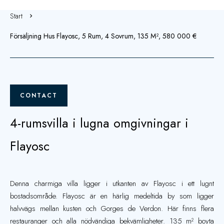
Start
Försäljning Hus Flayosc, 5 Rum, 4 Sovrum, 135 M², 580 000 €
CONTACT
4-rumsvilla i lugna omgivningar i
Flayosc
Denna charmiga villa ligger i utkanten av Flayosc i ett lugnt
bostadsområde. Flayosc är en härlig medeltida by som ligger
halvvägs mellan kusten och Gorges de Verdon. Här finns flera
restauranger och alla nödvändiga bekvämligheter. 135 m² boyta