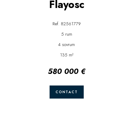
Flayosc
Ref. 82561779
5 rum
4 sovrum
135 m²
580 000 €
CONTACT