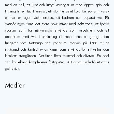
med en hall, ett ljust och luftigt vardagsrum med öppen spis och
tillgång till en täckt terrass, ett stort, utrustat kök, två sovrum, varav
ett har en egen täckt terrass, ett badrum och separat wc. På
övervåningen finns det stora sovrummet med solterrass, ett fjärde
sovrum som för närvarande används som arbetsrum och ett
duschrum med wc. I anslutning till huset finns ett garage som
fungerar som tvättstuga och pannrum. Marken på 1788 m² är
inhägnad och kantad av en kanal som används för att vattna den
lättskötta trädgården. Det finns flera fruktträd och olivträd. En pool
och boulebana kompletterar fastigheten. Allt är väl underhållet och i
gott skick.
Medier