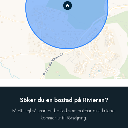
Söker du en bostad på Rivieran?
Få ett mejl så snart en bostad som matchar dina kriterier
kommer ut till försäljning.