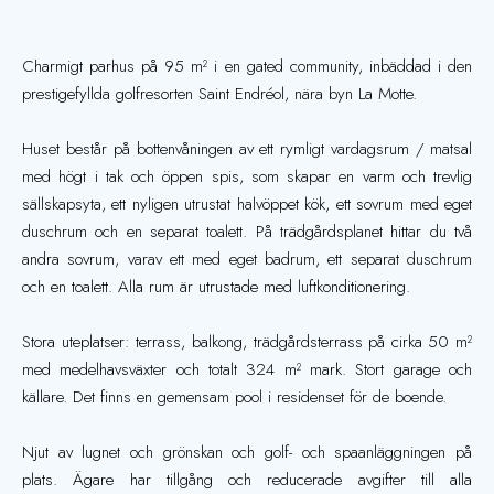
Charmigt parhus på 95 m² i en gated community, inbäddad i den
prestigefyllda golfresorten Saint Endréol, nära byn La Motte.
Huset består på bottenvåningen av ett rymligt vardagsrum / matsal
med högt i tak och öppen spis, som skapar en varm och trevlig
sällskapsyta, ett nyligen utrustat halvöppet kök, ett sovrum med eget
duschrum och en separat toalett. På trädgårdsplanet hittar du två
andra sovrum, varav ett med eget badrum, ett separat duschrum
och en toalett. Alla rum är utrustade med luftkonditionering.
Stora uteplatser: terrass, balkong, trädgårdsterrass på cirka 50 m²
med medelhavsväxter och totalt 324 m² mark. Stort garage och
källare. Det finns en gemensam pool i residenset för de boende.
Njut av lugnet och grönskan och golf- och spaanläggningen på
plats. Ägare har tillgång och reducerade avgifter till alla