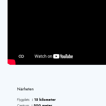
Närheten
Flygplats
15 kilometer
Centrum
500 meter