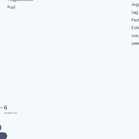
Avgi
Pool
Lag
Fast
Est
use
yea