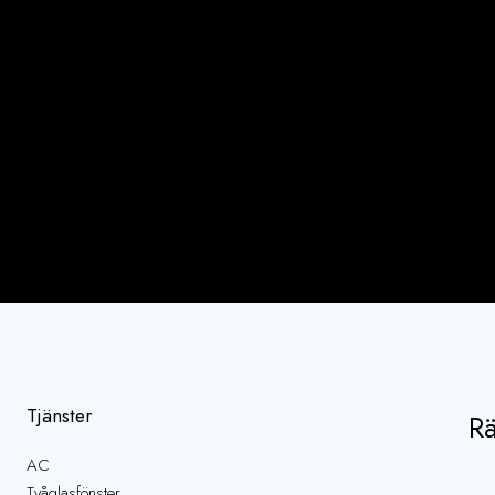
Tjänster
Rä
AC
Tvåglasfönster