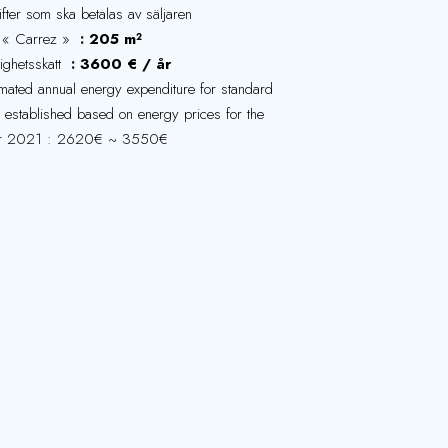
fter som ska betalas av säljaren
 « Carrez »
205 m²
ighetsskatt
3600 € / år
imated annual energy expenditure for standard
, established based on energy prices for the
r 2021 : 2620€ ~ 3550€