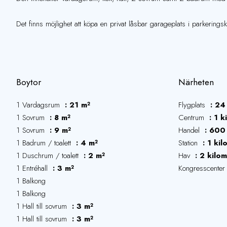
Det finns möjlighet att köpa en privat låsbar garageplats i parkeringsk
Boytor
Närheten
1 Vardagsrum
21 m²
Flygplats
24
1 Sovrum
8 m²
Centrum
1 k
1 Sovrum
9 m²
Handel
600
1 Badrum / toalett
4 m²
Station
1 kil
1 Duschrum / toalett
2 m²
Hav
2 kilom
1 Entréhall
3 m²
Kongresscente
1 Balkong
1 Balkong
1 Hall till sovrum
3 m²
1 Hall till sovrum
3 m²