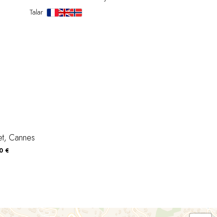
Talar
t, Cannes
0 €