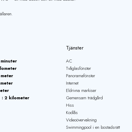
ällaren.
Tjänster
 minuter
AC
ilometer
Tvåglasfönster
 meter
Panoramafönster
ometer
Internet
eter
Eldrivna markiser
r
2 kilometer
Gemensam trädgård
Hiss
Kodlås
Videoövervakning
Swimmingpool i en bostadsrätt