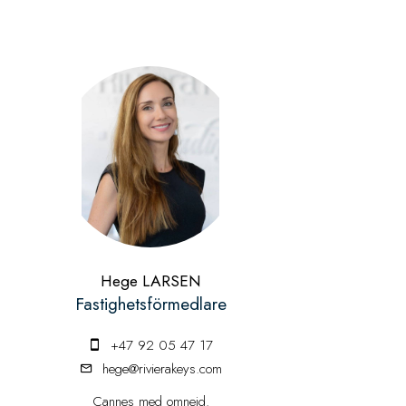
Hege LARSEN
Fastighetsförmedlare
+47 92 05 47 17
hege@rivierakeys.com
Cannes med omnejd.