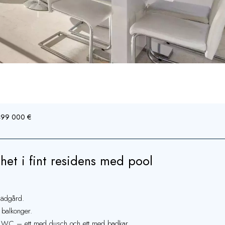
 499 000 €
et i fint residens med pool
trädgård.
 balkonger.
d WC – ett med dusch och ett med badkar.