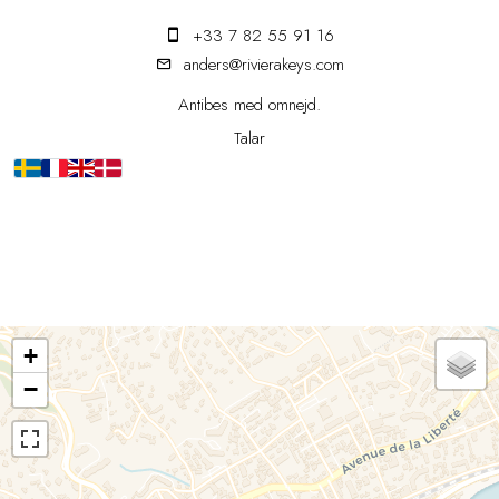
+33 7 82 55 91 16
anders@rivierakeys.com
Antibes med omnejd.
Talar
+
−