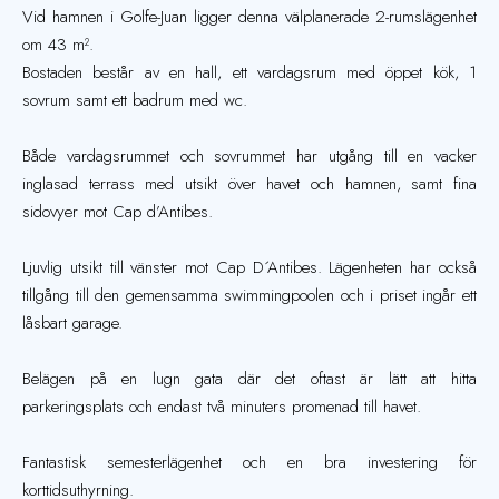
Vid hamnen i Golfe-Juan ligger denna välplanerade 2-rumslägenhet
om 43 m².
Bostaden består av en hall, ett vardagsrum med öppet kök, 1
sovrum samt ett badrum med wc.
Både vardagsrummet och sovrummet har utgång till en vacker
inglasad terrass med utsikt över havet och hamnen, samt fina
sidovyer mot Cap d’Antibes.
Ljuvlig utsikt till vänster mot Cap D´Antibes. Lägenheten har också
tillgång till den gemensamma swimmingpoolen och i priset ingår ett
låsbart garage.
Belägen på en lugn gata där det oftast är lätt att hitta
parkeringsplats och endast två minuters promenad till havet.
Fantastisk semesterlägenhet och en bra investering för
korttidsuthyrning.