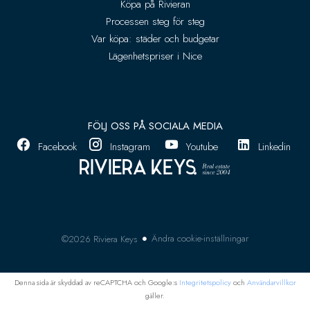
Köpa på Rivieran
Processen steg för steg
Var köpa: städer och budgetar
Lägenhetspriser i Nice
FÖLJ OSS PÅ SOCIALA MEDIA
Facebook
Instagram
Youtube
Linkedin
Ändra cookie-inställningar
©2026 Riviera Keys
Denna sida är skyddad av reCAPTCHA och Google:s
Integritetspolicy
och
Användarvillkor
gäller.