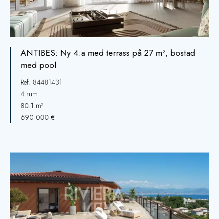
ANTIBES: Ny 4:a med terrass på 27 m², bostad
med pool
Ref. 84481431
4 rum
80.1 m²
690 000 €