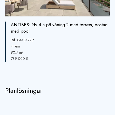
ANTIBES: Ny 4:a på våning 2 med terrass, bostad
med pool
Ref. 84434229
4 rum
80.7 m²
789 000 €
Planlösningar