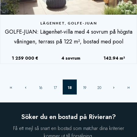
LÄGENHET, GOLFE-JUAN
GOLFE-JUAN: Lägenhet-villa med 4 sovrum på högsta
våningen, terrass på 122 m², bostad med pool
1 259 000 €
4 sovrum
142.94 m²
16
17
18
19
20
Söker du en bostad på Rivieran?
Få ett mejl så snart en bostad som matchar dina kriterier
kommer ut till försäljning.