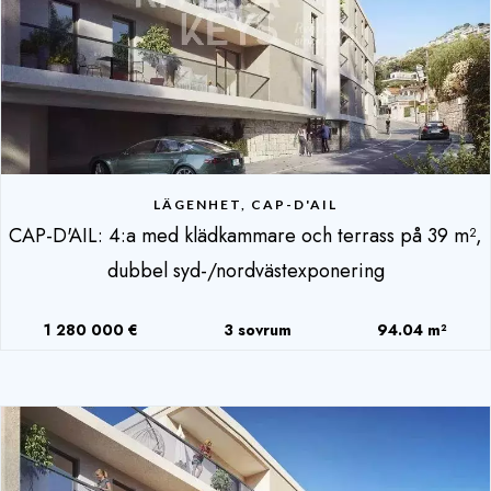
LÄGENHET, CAP-D'AIL
CAP-D'AIL: 4:a med klädkammare och terrass på 39 m²,
dubbel syd-/nordvästexponering
1 280 000 €
3 sovrum
94.04 m²