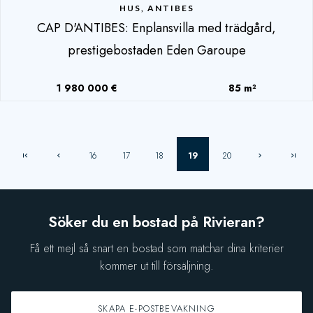
HUS, ANTIBES
CAP D'ANTIBES: Enplansvilla med trädgård,
prestigebostaden Eden Garoupe
1 980 000 €
85 m²
16
17
18
19
20
Söker du en bostad på Rivieran?
Få ett mejl så snart en bostad som matchar dina kriterier
kommer ut till försäljning.
SKAPA E-POSTBEVAKNING