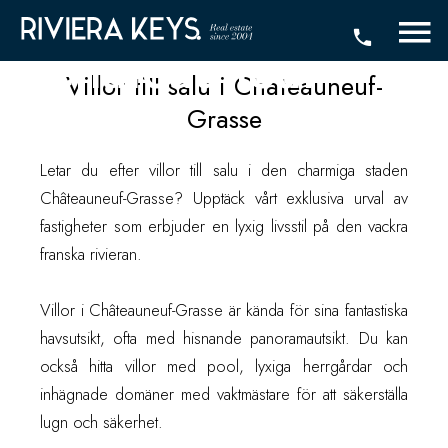
salu i
Châteauneuf-
Villor till salu i Chateauneuf-
Grasse
Grasse
Letar du efter villor till salu i den charmiga staden
Châteauneuf-Grasse? Upptäck vårt exklusiva urval av
fastigheter som erbjuder en lyxig livsstil på den vackra
franska rivieran.
Villor i Châteauneuf-Grasse är kända för sina fantastiska
havsutsikt, ofta med hisnande panoramautsikt. Du kan
också hitta villor med pool, lyxiga herrgårdar och
inhägnade domäner med vaktmästare för att säkerställa
lugn och säkerhet.