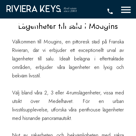
Lägenheter till
salu i Mougins
Lägenheter till salu i Mougins
Välkommen till Mougins, en pittoresk stad på Franska
Rivieran, där vi erbjuder ett exceptionellt urval av
lägenheter till salu. Idealt belägna i eftertraktade
områden, erbjuder våra lägenheter en lyxig och
bekväm livsstil.
Välj bland våra 2, 3 eller 4-rumslägenheter, vissa med
utsikt över Medelhavet. För en urban
livsstilsupplevelse, utforska våra penthouse lägenheter
med hisnande panoramautsikt.
Njut av säkerheten och bekvämligheten med säkra