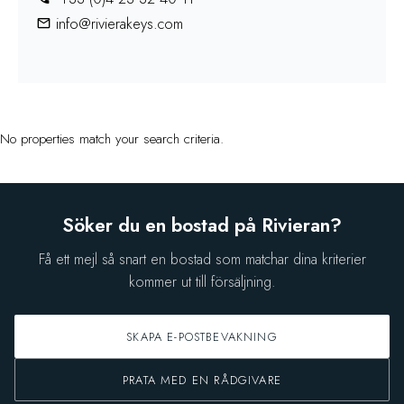
info@rivierakeys.com
No properties match your search criteria.
Söker du en bostad på Rivieran?
Få ett mejl så snart en bostad som matchar dina kriterier
kommer ut till försäljning.
SKAPA E-POSTBEVAKNING
PRATA MED EN RÅDGIVARE