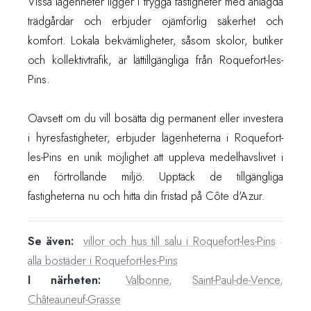
Vissa lägenheter ligger i trygga fastigheter med anlagda
trädgårdar och erbjuder ojämförlig säkerhet och
komfort. Lokala bekvämligheter, såsom skolor, butiker
och kollektivtrafik, är lättillgängliga från Roquefort-les-
Pins.
Oavsett om du vill bosätta dig permanent eller investera
i hyresfastigheter, erbjuder lägenheterna i Roquefort-
les-Pins en unik möjlighet att uppleva medelhavslivet i
en förtrollande miljö. Upptäck de tillgängliga
fastigheterna nu och hitta din fristad på Côte d'Azur.
Se även:
villor och hus till salu i Roquefort-les-Pins
·
alla bostäder i Roquefort-les-Pins
I närheten:
Valbonne
,
Saint-Paul-de-Vence
,
Châteauneuf-Grasse