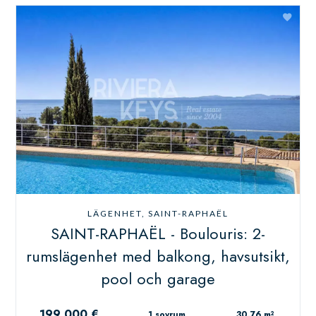
LÄGENHET, SAINT-RAPHAËL
SAINT-RAPHAËL - Boulouris: 2-
rumslägenhet med balkong, havsutsikt,
pool och garage
199 000 €
1 sovrum
30.76 m²