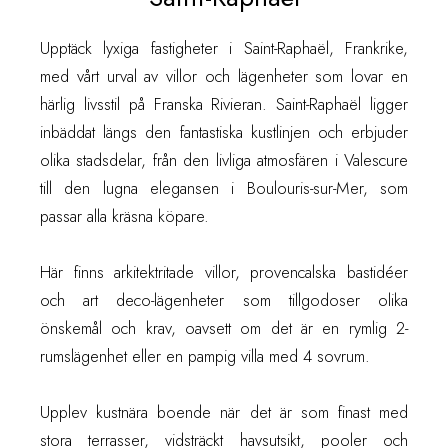
Upptäck lyxiga fastigheter i Saint-Raphaël, Frankrike,
med vårt urval av villor och lägenheter som lovar en
härlig livsstil på Franska Rivieran. Saint-Raphaël ligger
inbäddat längs den fantastiska kustlinjen och erbjuder
olika stadsdelar, från den livliga atmosfären i Valescure
till den lugna elegansen i Boulouris-sur-Mer, som
passar alla kräsna köpare.
Här finns arkitektritade villor, provencalska bastidéer
och art deco-lägenheter som tillgodoser olika
önskemål och krav, oavsett om det är en rymlig 2-
rumslägenhet eller en pampig villa med 4 sovrum.
Upplev kustnära boende när det är som finast med
stora terrasser, vidsträckt havsutsikt, pooler och