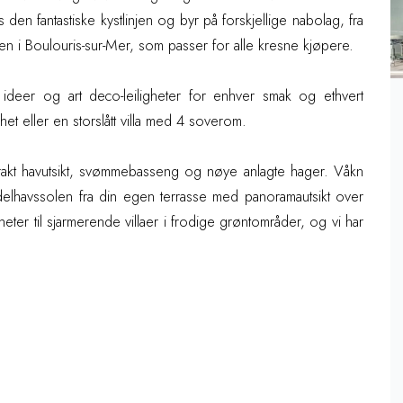
gs den fantastiske kystlinjen og byr på forskjellige nabolag, fra
sen i Boulouris-sur-Mer, som passer for alle kresne kjøpere.
e ideer og art deco-leiligheter for enhver smak og ethvert
et eller en storslått villa med 4 soverom.
dstrakt havutsikt, svømmebasseng og nøye anlagte hager. Våkn
elhavssolen fra din egen terrasse med panoramautsikt over
igheter til sjarmerende villaer i frodige grøntområder, og vi har