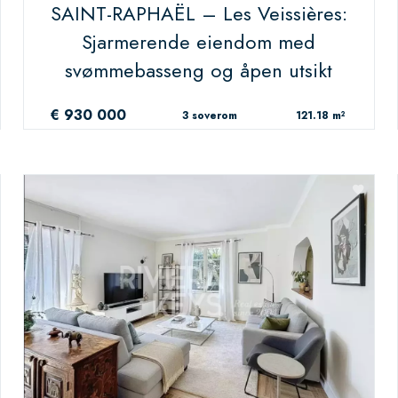
SAINT-RAPHAËL – Les Veissières:
Sjarmerende eiendom med
svømmebasseng og åpen utsikt
€ 930 000
3 soverom
121.18 m²