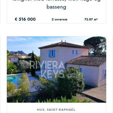
basseng
€ 516 000
2 soverom
72.87 m²
HUS, SAINT-RAPHAËL