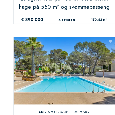
hage på 550 m² og svømmebasseng
€ 890 000
4 soverom
150.43 m²
LEILIGHET, SAINT-RAPHAËL