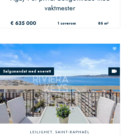
vaktmester
€ 635 000
1 soverom
86 m²
Salgsmandat med enerett
LEILIGHET, SAINT-RAPHAËL