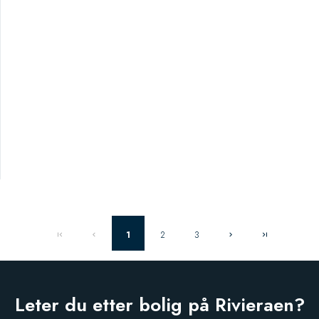
1
2
3
Leter du etter bolig på Rivieraen?