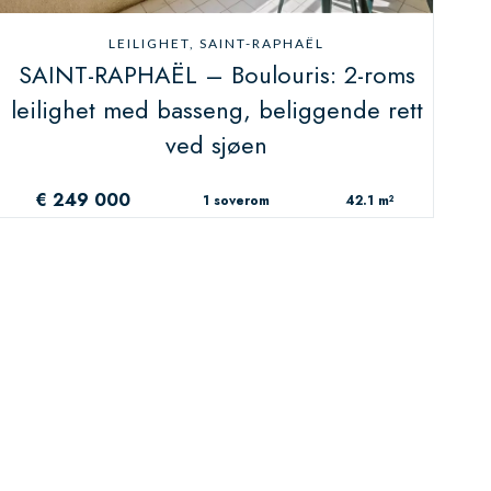
LEILIGHET, SAINT-RAPHAËL
SAINT-RAPHAËL – Boulouris: 2-roms
leilighet med basseng, beliggende rett
ved sjøen
€ 249 000
1 soverom
42.1 m²