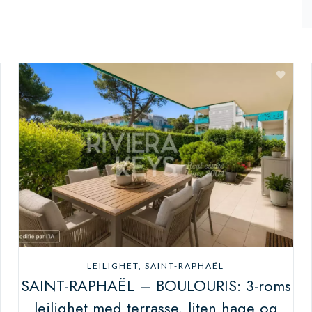
LEILIGHET, SAINT-RAPHAËL
SAINT-RAPHAËL – BOULOURIS: 3-roms
leilighet med terrasse, liten hage og