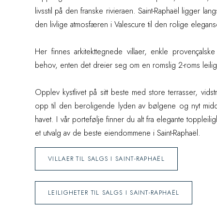
livsstil på den franske rivieraen. Saint-Raphaël ligger lan
den livlige atmosfæren i Valescure til den rolige elegan
Her finnes arkitekttegnede villaer, enkle provençalsk
behov, enten det dreier seg om en romslig 2-roms leiligh
Opplev kystlivet på sitt beste med store terrasser, vi
opp til den beroligende lyden av bølgene og nyt midd
havet. I vår portefølje finner du alt fra elegante toppleil
et utvalg av de beste eiendommene i Saint-Raphaël.
VILLAER TIL SALGS I SAINT-RAPHAËL
LEILIGHETER TIL SALGS I SAINT-RAPHAËL