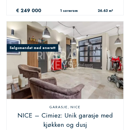
€ 249 000
1 soverom
26.63 m²
Salgsmandat med enerett
GARASJE, NICE
NICE – Cimiez: Unik garasje med
kjøkken og dusj