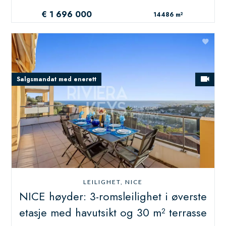
€ 1 696 000
14486 m²
Salgsmandat med enerett
LEILIGHET, NICE
NICE høyder: 3-romsleilighet i øverste
etasje med havutsikt og 30 m² terrasse