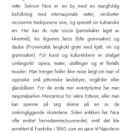
rette. Selvom Nice er en by med en mangfoldig
befolkning med internasjonale røtter, verdsetter
nicoiserne tradisjonene sine, og spesielt sin kulinariske
arv. Her kan du nyte socca (pannekaker laget av
kikertmel), les légumes farcis (fylte grønnsaker) og
daube (Provencalsk langkokt gryte med kjøtt, vin og
grønnsaker). For kunst og kulturelskere er utvalget
omfangsrikt: opera, teater, utstillinger og et flertalls
muséer. Man trenger heller ikke reise langt om man vil
oppsøke små pittoreske landsbyer, vingårder eller
glassblåseri. For de enda mer eventyrlystne har man
nasjonalparken Mercantour for vakre fotturer, eller man
kan spenne på seg skiene på en av de
omkringliggende skistedene. Siden antikken har Nice
ofte endret herredømme/suverenitet, inntil det ble
annektert til Frankrike i 1860 som en gave til Napoleon