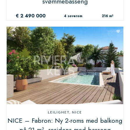
svømmebasseng
€ 2 490 000
4 soverom
216 m²
LEILIGHET, NICE
NICE – Fabron: Ny 2-roms med balkong
på 21 m², residens med basseng