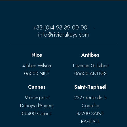
+33 (0)4 93 39 00 00
·
info@rivierakeys.com
Nice
Antibes
4 place Wilson
1 avenue Guillabert
06000 NICE
06600 ANTIBES
Cannes
Saint-Raphaël
9 rond-point
2227 route de la
Duboys d’Angers
Corniche
06400 Cannes
83700 SAINT-
RAPHAËL