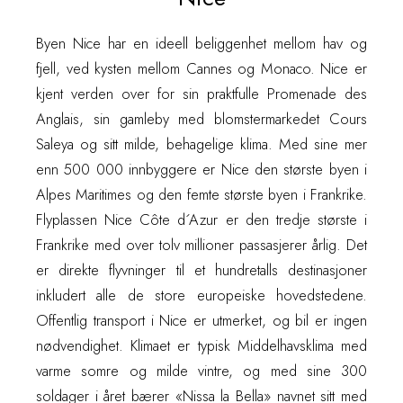
Byen Nice har en ideell beliggenhet mellom hav og
fjell, ved kysten mellom Cannes og Monaco. Nice er
kjent verden over for sin praktfulle Promenade des
Anglais, sin gamleby med blomstermarkedet Cours
Saleya og sitt milde, behagelige klima. Med sine mer
enn 500 000 innbyggere er Nice den største byen i
Alpes Maritimes og den femte største byen i Frankrike.
Flyplassen Nice Côte d´Azur er den tredje største i
Frankrike med over tolv millioner passasjerer årlig. Det
er direkte flyvninger til et hundretalls destinasjoner
inkludert alle de store europeiske hovedstedene.
Offentlig transport i Nice er utmerket, og bil er ingen
nødvendighet. Klimaet er typisk Middelhavsklima med
varme somre og milde vintre, og med sine 300
soldager i året bærer «Nissa la Bella» navnet sitt med