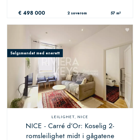
€ 498 000
2 soverom
57 m²
Salgsmandat med enerett
LEILIGHET, NICE
NICE - Carré d’Or: Koselig 2-
romsleilighet midt i gågatene