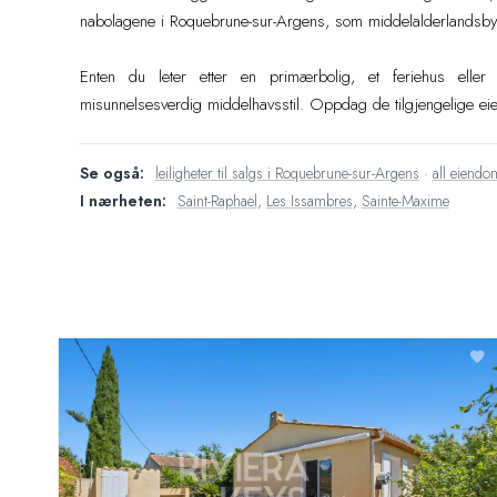
nabolagene i Roquebrune-sur-Argens, som middelalderlandsbyen
Enten du leter etter en primærbolig, et feriehus eller e
misunnelsesverdig middelhavsstil. Oppdag de tilgjengelige eie
Se også:
leiligheter til salgs i Roquebrune-sur-Argens
·
all eiendo
I nærheten:
Saint-Raphaël
,
Les Issambres
,
Sainte-Maxime