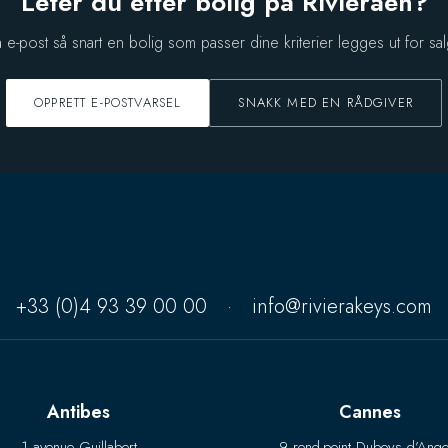
Leter du etter bolig på Rivieraen?
å e-post så snart en bolig som passer dine kriterier legges ut for sal
OPPRETT E-POSTVARSEL
SNAKK MED EN RÅDGIVER
+33 (0)4 93 39 00 00
·
info@rivierakeys.com
Antibes
Cannes
1 avenue Guillabert
9 rond-point Duboys d’Ange