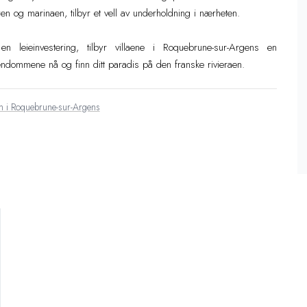
 og marinaen, tilbyr et vell av underholdning i nærheten.
n leieinvestering, tilbyr villaene i Roquebrune-sur-Argens en
ndommene nå og finn ditt paradis på den franske rivieraen.
m i Roquebrune-sur-Argens