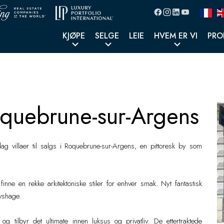
KJØPE
SELGE
LEIE
HVEM ER VI
PRO
l salgs i Roquebrune
 Roquebrune-sur-Argens
ag villaer til salgs i Roquebrune-sur-Argens, en pittoresk by som
inne en rekke arkitektoniske stiler for enhver smak. Nyt fantastisk
avshage.
og tilbyr det ultimate innen luksus og privatliv. De ettertraktede