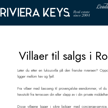
Villaer og hus ti
Villaer til salgs i
Leter du etter en luksusvilla på den franske rivieraen? Oppd
ligger mellom hav og fjell.
Fra villaer med basseng til provençalske eiendommer, vil du f
havutsikt fra terrassen din eller slapp av i din private middelh
Disse villaene ligger i sikre boliger med concierge-service, 