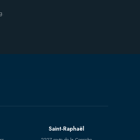
g.
Saint-Raphaël
rs
2227 route de la Corniche