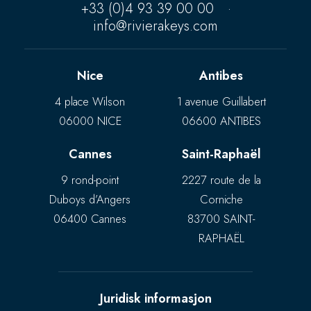
+33 (0)4 93 39 00 00
·
info@rivierakeys.com
Nice
Antibes
4 place Wilson
1 avenue Guillabert
06000 NICE
06600 ANTIBES
Cannes
Saint-Raphaël
9 rond-point
2227 route de la
Duboys d’Angers
Corniche
06400 Cannes
83700 SAINT-
RAPHAËL
Juridisk informasjon