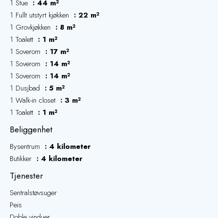
1 Stue
44 m²
1 Fullt utstyrt kjøkken
22 m²
1 Grovkjøkken
8 m²
1 Toalett
1 m²
1 Soverom
17 m²
1 Soverom
14 m²
1 Soverom
14 m²
1 Dusjbad
5 m²
1 Walk-in closet
3 m²
1 Toalett
1 m²
Beliggenhet
Bysentrum
4 kilometer
Butikker
4 kilometer
Tjenester
Sentralstøvsuger
Peis
Doble vinduer