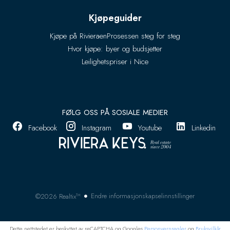
Kjøpeguider
Kjøpe på Rivieraen
Prosessen steg for steg
Hvor kjøpe: byer og budsjetter
Leilighetspriser i Nice
FØLG OSS PÅ SOSIALE MEDIER
Facebook
Instagram
Youtube
Linkedin
Endre informasjonskapselinnstillinger
©2026 Realtix™
Dette nettstedet er beskyttet av reCAPTCHA og Googles
Personvernregler
og
Bruksvilkår