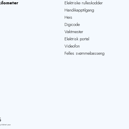
kilometer
Elektriske rulleskodder
Handikapptilgang
Heis
Digicode
Vaktmester
Elektrisk portal
Videofon
Felles svømmebasseng