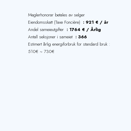
Meglerhonorar betales av selger
Eiendomsskatt (Taxe Foncière)
921 € / år
Andel sameieutgifter
1764 € / Årlig
Antall seksjoner i sameiet
366
Estimert årlig energiforbruk for standard bruk :
510€ ~ 730€