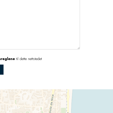
nreglene
til dette nettstedet