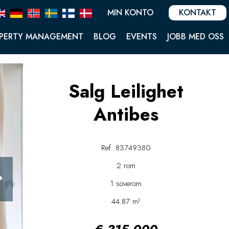
MIN KONTO
KONTAKT
PERTY MANAGEMENT
BLOG
EVENTS
JOBB MED OSS
Salg Leilighet
Antibes
Ref. 83749380
2 rom
1 soverom
44.87 m²