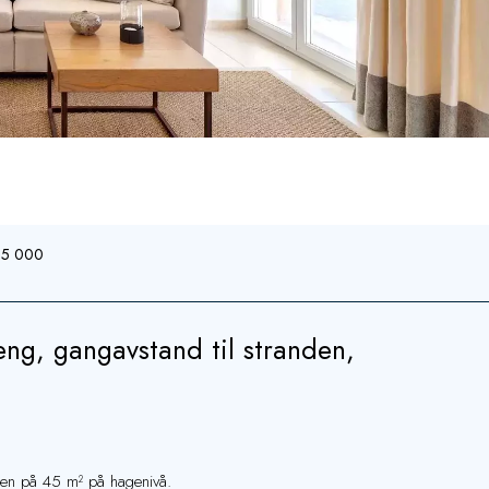
315 000
ng, gangavstand til stranden,
eten på 45 m² på hagenivå.