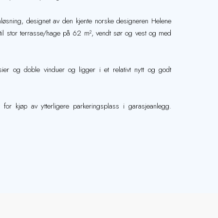
nløsning, designet av den kjente norske designeren Helene
 til stor terrasse/hage på 62 m², vendt sør og vest og med
usier og doble vinduer og ligger i et relativt nytt og godt
for kjøp av ytterligere parkeringsplass i garasjeanlegg.