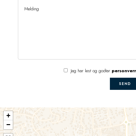
Jeg har lest og godtar
personver
SEND
+
−