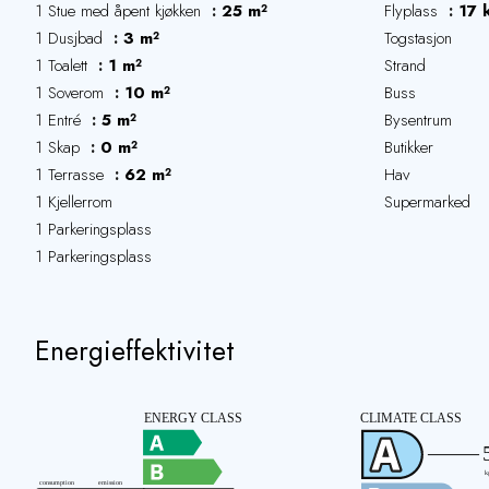
1 Stue med åpent kjøkken
25 m²
Flyplass
17 
1 Dusjbad
3 m²
Togstasjon
1 Toalett
1 m²
Strand
1 Soverom
10 m²
Buss
1 Entré
5 m²
Bysentrum
1 Skap
0 m²
Butikker
1 Terrasse
62 m²
Hav
1 Kjellerrom
Supermarked
1 Parkeringsplass
1 Parkeringsplass
Energieffektivitet