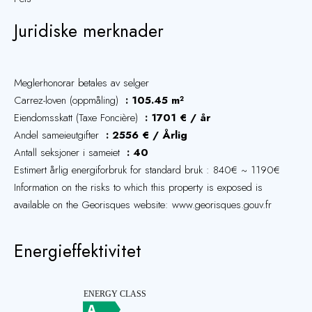
Juridiske merknader
Meglerhonorar betales av selger
Carrez-loven (oppmåling)
105.45 m²
Eiendomsskatt (Taxe Foncière)
1701 € / år
Andel sameieutgifter
2556 € / Årlig
Antall seksjoner i sameiet
40
Estimert årlig energiforbruk for standard bruk : 840€ ~ 1190€
Information on the risks to which this property is exposed is
available on the Georisques website: www.georisques.gouv.fr
Energieffektivitet