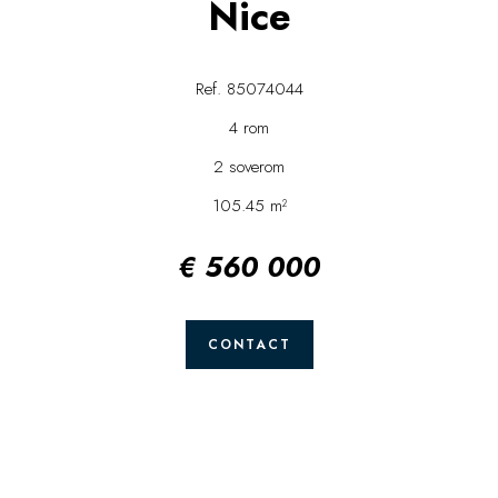
Nice
Ref. 85074044
4 rom
2 soverom
105.45 m²
€ 560 000
CONTACT