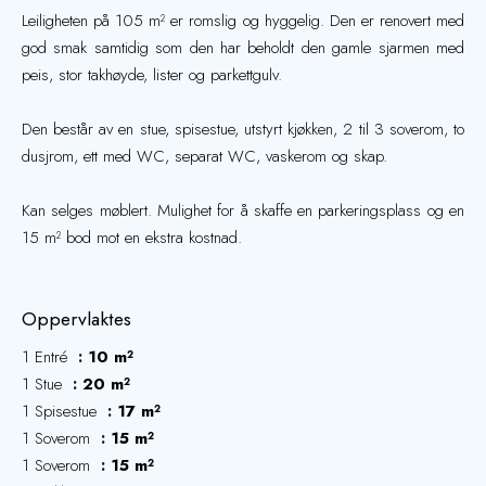
Leiligheten på 105 m² er romslig og hyggelig. Den er renovert med
god smak samtidig som den har beholdt den gamle sjarmen med
peis, stor takhøyde, lister og parkettgulv.
Den består av en stue, spisestue, utstyrt kjøkken, 2 til 3 soverom, to
dusjrom, ett med WC, separat WC, vaskerom og skap.
Kan selges møblert. Mulighet for å skaffe en parkeringsplass og en
15 m² bod mot en ekstra kostnad.
Oppervlaktes
1 Entré
10 m²
1 Stue
20 m²
1 Spisestue
17 m²
1 Soverom
15 m²
1 Soverom
15 m²