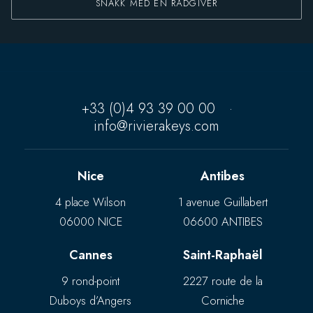
SNAKK MED EN RÅDGIVER
+33 (0)4 93 39 00 00
·
info@rivierakeys.com
Nice
Antibes
4 place Wilson
1 avenue Guillabert
06000 NICE
06600 ANTIBES
Cannes
Saint-Raphaël
9 rond-point
2227 route de la
Duboys d’Angers
Corniche