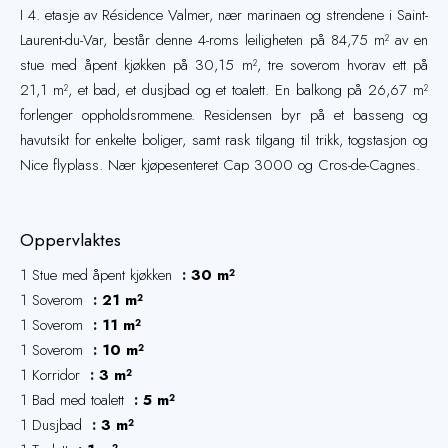
I 4. etasje av Résidence Valmer, nær marinaen og strendene i Saint-
Laurent-du-Var, består denne 4-roms leiligheten på 84,75 m² av en
stue med åpent kjøkken på 30,15 m², tre soverom hvorav ett på
21,1 m², et bad, et dusjbad og et toalett. En balkong på 26,67 m²
forlenger oppholdsrommene. Residensen byr på et basseng og
havutsikt for enkelte boliger, samt rask tilgang til trikk, togstasjon og
Nice flyplass. Nær kjøpesenteret Cap 3000 og Cros-de-Cagnes.
Oppervlaktes
1 Stue med åpent kjøkken
30 m²
1 Soverom
21 m²
1 Soverom
11 m²
1 Soverom
10 m²
1 Korridor
3 m²
1 Bad med toalett
5 m²
1 Dusjbad
3 m²