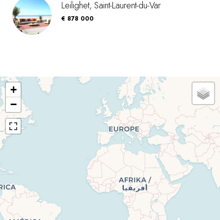
Leilighet, Saint-Laurent-du-Var
€ 878 000
+
−