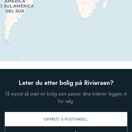
Leter du etter bolig på Rivieraen?
Få e-post så snart en bolig som passer dine kriterier legges ut
for salg.
OPPRETT E-POSTVARSEL