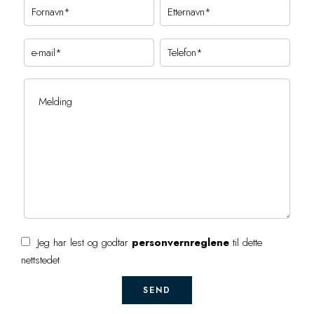
Jeg har lest og godtar
personvernreglene
til dette
nettstedet
SEND