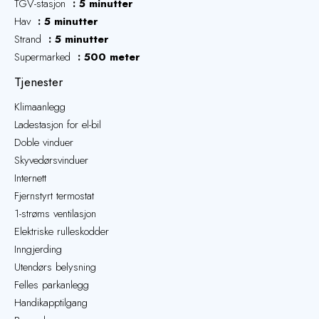
TGV-stasjon
5 minutter
Hav
5 minutter
Strand
5 minutter
Supermarked
500 meter
Tjenester
Klimaanlegg
Ladestasjon for el-bil
Doble vinduer
Skyvedørsvinduer
Internett
Fjernstyrt termostat
1-strøms ventilasjon
Elektriske rulleskodder
Inngjerding
Utendørs belysning
Felles parkanlegg
Handikapptilgang