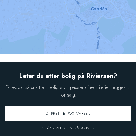
Leter du etter bolig på Rivieraen?
Få e-post så snart en bolig som passer dine kriterier legges ut
for salg.
OPPRETT E-POSTVARSEL
SNAKK MED EN RÅDGIVER