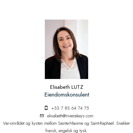
Elisabeth LUTZ
Eiendomskonsulent
+33 7 83 64 74 75
elisabeth@rivierakeys.com
Var-området og kysten mellom Sainte-Maxime og Saint-Raphaël. Snakker
fransk, engelsk og tysk.