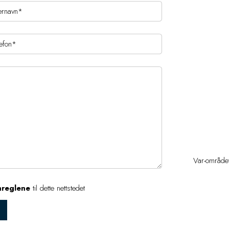
Var-området
nreglene
til dette nettstedet