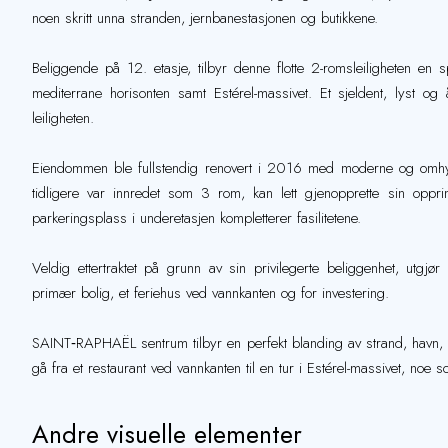
noen skritt unna stranden, jernbanestasjonen og butikkene.
Beliggende på 12. etasje, tilbyr denne flotte 2-romsleiligheten en
mediterrane horisonten samt Estérel-massivet. Et sjeldent, lyst o
leiligheten.
Eiendommen ble fullstendig renovert i 2016 med moderne og omhygge
tidligere var innredet som 3 rom, kan lett gjenopprette sin opprin
parkeringsplass i underetasjen kompletterer fasilitetene.
Veldig ettertraktet på grunn av sin privilegerte beliggenhet, utgj
primær bolig, et feriehus ved vannkanten og for investering.
SAINT‑RAPHAËL sentrum tilbyr en perfekt blanding av strand, havn, kul
gå fra et restaurant ved vannkanten til en tur i Estérel-massivet, noe
Andre visuelle elementer