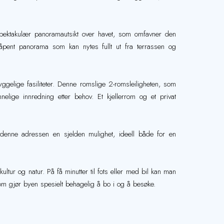
 spektakulær panoramautsikt over havet, som omfavner den
g åpent panorama som kan nytes fullt ut fra terrassen og
lige fasiliteter. Denne romslige 2-romsleiligheten, som
nelige innredning etter behov. Et kjellerrom og et privat
ør denne adressen en sjelden mulighet, ideell både for en
tur og natur. På få minutter til fots eller med bil kan man
 som gjør byen spesielt behagelig å bo i og å besøke.