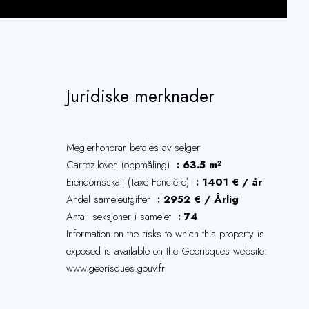
Juridiske merknader
Meglerhonorar betales av selger
Carrez-loven (oppmåling)
63.5 m²
Eiendomsskatt (Taxe Foncière)
1401 € / år
Andel sameieutgifter
2952 € / Årlig
Antall seksjoner i sameiet
74
Information on the risks to which this property is
exposed is available on the Georisques website:
www.georisques.gouv.fr