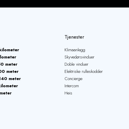
Tjenester
kilometer
Klimaanlegg
ilometer
Skyvedørsvinduer
50 meter
Doble vinduer
00 meter
Elektriske rulleskodder
140 meter
Concierge
kilometer
Intercom
meter
Heis