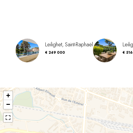
Leilighet, Saint-Raphaël
Leili
€ 249 000
€ 51
+
−