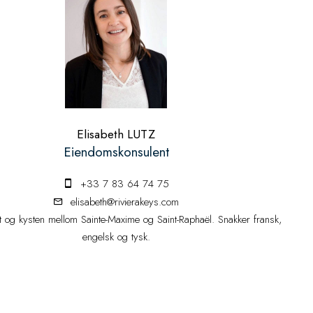
Elisabeth LUTZ
Eiendomskonsulent
+33 7 83 64 74 75
elisabeth@rivierakeys.com
 og kysten mellom Sainte-Maxime og Saint-Raphaël. Snakker fransk,
engelsk og tysk.