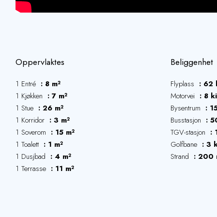
Oppervlaktes
Beliggenhet
1 Entré
8 m²
Flyplass
62 
1 Kjøkken
7 m²
Motorvei
8 k
1 Stue
26 m²
Bysentrum
1
1 Korridor
3 m²
Busstasjon
5
1 Soverom
15 m²
TGV-stasjon
1 Toalett
1 m²
Golfbane
3 
1 Dusjbad
4 m²
Strand
200 
1 Terrasse
11 m²