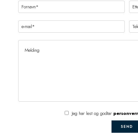
Jeg har lest og godtar
personver
SEND