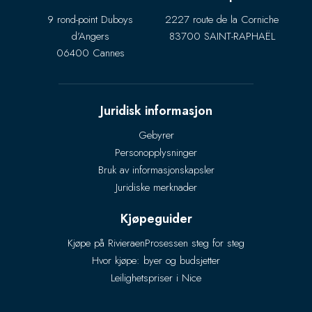
9 rond-point Duboys
2227 route de la Corniche
d’Angers
83700 SAINT-RAPHAËL
06400 Cannes
Juridisk informasjon
Gebyrer
Personopplysninger
Bruk av informasjonskapsler
Juridiske merknader
Kjøpeguider
Kjøpe på Rivieraen
Prosessen steg for steg
Hvor kjøpe: byer og budsjetter
Leilighetspriser i Nice