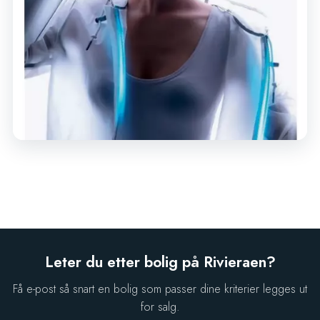
Leter du etter bolig på Rivieraen?
Få e-post så snart en bolig som passer dine kriterier legges ut
for salg.