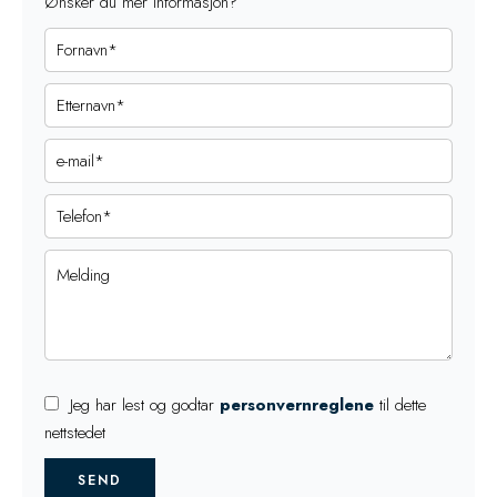
Ønsker du mer informasjon?
Jeg har lest og godtar
personvernreglene
til dette
nettstedet
SEND