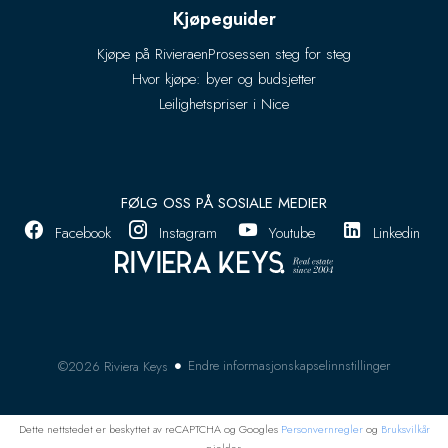
Kjøpeguider
Kjøpe på Rivieraen
Prosessen steg for steg
Hvor kjøpe: byer og budsjetter
Leilighetspriser i Nice
FØLG OSS PÅ SOSIALE MEDIER
Facebook
Instagram
Youtube
Linkedin
Endre informasjonskapselinnstillinger
©2026 Riviera Keys
Dette nettstedet er beskyttet av reCAPTCHA og Googles
Personvernregler
og
Bruksvilkår