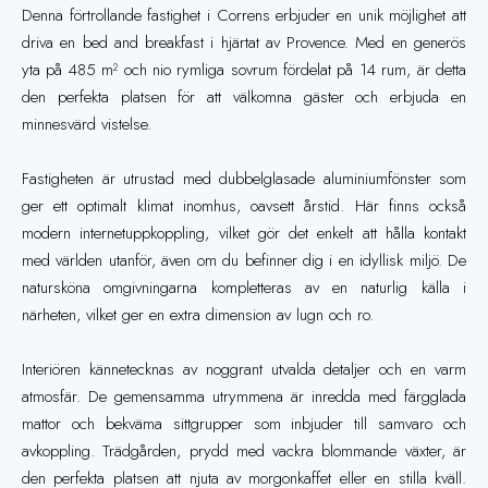
Denna förtrollande fastighet i Correns erbjuder en unik möjlighet att
driva en bed and breakfast i hjärtat av Provence. Med en generös
yta på 485 m² och nio rymliga sovrum fördelat på 14 rum, är detta
den perfekta platsen för att välkomna gäster och erbjuda en
minnesvärd vistelse.
Fastigheten är utrustad med dubbelglasade aluminiumfönster som
ger ett optimalt klimat inomhus, oavsett årstid. Här finns också
modern internetuppkoppling, vilket gör det enkelt att hålla kontakt
med världen utanför, även om du befinner dig i en idyllisk miljö. De
natursköna omgivningarna kompletteras av en naturlig källa i
närheten, vilket ger en extra dimension av lugn och ro.
Interiören kännetecknas av noggrant utvalda detaljer och en varm
atmosfär. De gemensamma utrymmena är inredda med färgglada
mattor och bekväma sittgrupper som inbjuder till samvaro och
avkoppling. Trädgården, prydd med vackra blommande växter, är
den perfekta platsen att njuta av morgonkaffet eller en stilla kväll.