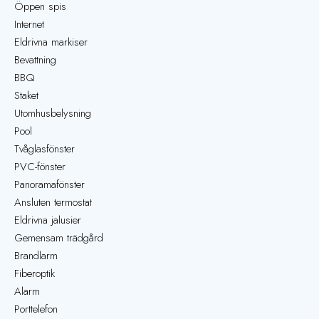
Öppen spis
Internet
Eldrivna markiser
Bevattning
BBQ
Staket
Utomhusbelysning
Pool
Tvåglasfönster
PVC-fönster
Panoramafönster
Ansluten termostat
Eldrivna jalusier
Gemensam trädgård
Brandlarm
Fiberoptik
Alarm
Porttelefon