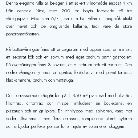
Denna eleganta villa är belägen i ett säkert villaområde endast 4 km
från centrala Nice, med 200 m² boyta fördelade på tre
våningsplan. Med sina 6/7 ljusa rum har villan en magnifik utsikt
över havet och de omgivande kullarna, tack vare de stora
panoramafönstren.
På bottenvåningen finns ett vardagsrum med öppen spis, en matsal,
ett separat kök och ett sovrum med eget badrum samt gästtoalett.
På övervåningen finns 3 sovrum, ett duschrum och ett badrum. Den
nedre våningen rymmer en spatiös föräldrasvit med privat terrass,
klädkammare, badrum och tvättstuga.
Den terrasserade trädgården på 1 350 m² planterad med olivträd,
fikonträd, citronträd och mispel, inkluderar en boulebana, en
pizzaugn och en grillplats. En infinitypool med saltvatten, vänd mot
söder, tillsammans med flera terrasser, kompletterar utomhusytorna
och erbjuder perfekta platser för att njuta av solen eller skuggan.