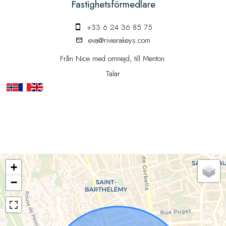
Fastighetsförmedlare
+33 6 24 36 85 75
eva@rivierakeys.com
Från Nice med omnejd, till Menton.
Talar
+
−