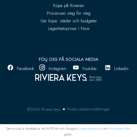
Köpa på Rivieran
Processen steg för steg
Var köpa: städer och budgetar
Lägenhetspriser i Nice
FÖLJ OSS PÅ SOCIALA MEDIA
Facebook
Instagram
Youtube
Linkedin
Ändra cookie-inställningar
©2026 Riviera Keys
Denna sida är skyddad av reCAPTCHA och Google:s
Integritetspolicy
och
Användarvillkor
gäller.