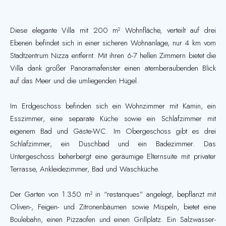
Diese elegante Villa mit 200 m² Wohnfläche, verteilt auf drei
Ebenen befindet sich in einer sicheren Wohnanlage, nur 4 km vom
Stadtzentrum Nizza entfernt. Mit ihren 6-7 hellen Zimmern bietet die
Villa dank großer Panoramafenster einen atemberaubenden Blick
auf das Meer und die umliegenden Hügel.
Im Erdgeschoss befinden sich ein Wohnzimmer mit Kamin, ein
Esszimmer, eine separate Küche sowie ein Schlafzimmer mit
eigenem Bad und Gäste-WC. Im Obergeschoss gibt es drei
Schlafzimmer, ein Duschbad und ein Badezimmer. Das
Untergeschoss beherbergt eine geräumige Elternsuite mit privater
Terrasse, Ankleidezimmer, Bad und Waschküche.
Der Garten von 1.350 m² in “restanques” angelegt, bepflanzt mit
Oliven-, Feigen- und Zitronenbäumen sowie Mispeln, bietet eine
Boulebahn, einen Pizzaofen und einen Grillplatz. Ein Salzwasser-