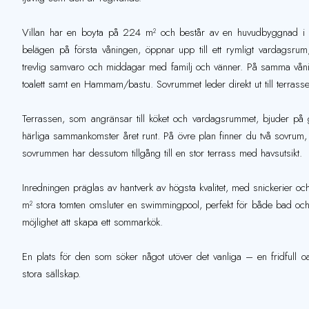
Villan har en boyta på 224 m² och består av en huvudbyggnad i t
belägen på första våningen, öppnar upp till ett rymligt vardagsru
trevlig samvaro och middagar med familj och vänner. På samma vån
toalett samt en Hammam/bastu. Sovrummet leder direkt ut till terrass
Terrassen, som angränsar till köket och vardagsrummet, bjuder på g
härliga sammankomster året runt. På övre plan finner du två sovru
sovrummen har dessutom tillgång till en stor terrass med havsutsikt.
Inredningen präglas av hantverk av högsta kvalitet, med snickerier och
m² stora tomten omsluter en swimmingpool, perfekt för både bad och
möjlighet att skapa ett sommarkök.
En plats för den som söker något utöver det vanliga – en fridfull
stora sällskap.