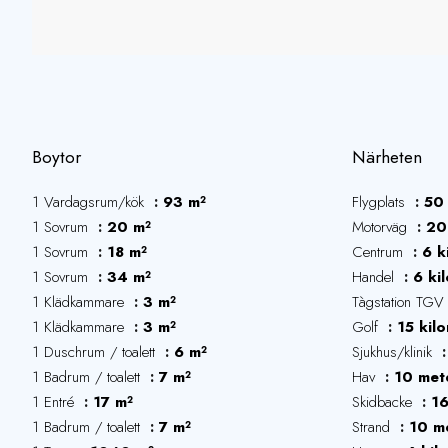
Boytor
Närheten
1 Vardagsrum/kök
93 m²
Flygplats
50 
1 Sovrum
20 m²
Motorväg
20
1 Sovrum
18 m²
Centrum
6 k
1 Sovrum
34 m²
Handel
6 ki
1 Klädkammare
3 m²
Tàgstation TGV
1 Klädkammare
3 m²
Golf
15 kil
1 Duschrum / toalett
6 m²
Sjukhus/klinik
1 Badrum / toalett
7 m²
Hav
10 met
1 Entré
17 m²
Skidbacke
16
1 Badrum / toalett
7 m²
Strand
10 m