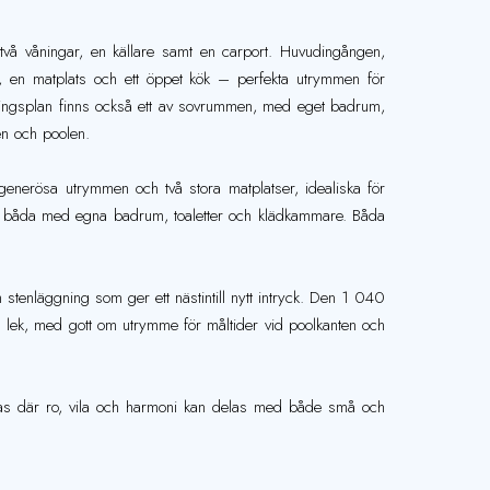
vå våningar, en källare samt en carport. Huvudingången,
m, en matplats och ett öppet kök – perfekta utrymmen för
ingsplan finns också ett av sovrummen, med eget badrum,
en och poolen.
enerösa utrymmen och två stora matplatser, idealiska för
m, båda med egna badrum, toaletter och klädkammare. Båda
 stenläggning som ger ett nästintill nytt intryck. Den 1 040
 lek, med gott om utrymme för måltider vid poolkanten och
 oas där ro, vila och harmoni kan delas med både små och