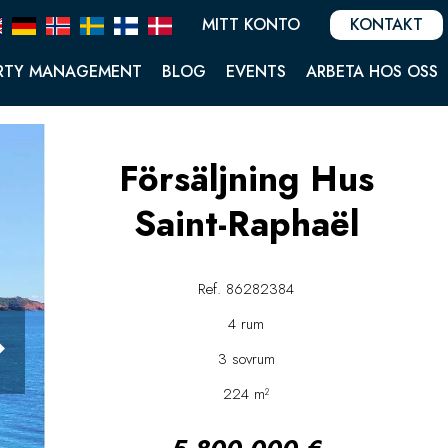
MITT KONTO
KONTAKT
RTY MANAGEMENT
BLOG
EVENTS
ARBETA HOS OSS
Försäljning Hus
Saint-Raphaël
Ref. 86282384
4 rum
3 sovrum
224 m²