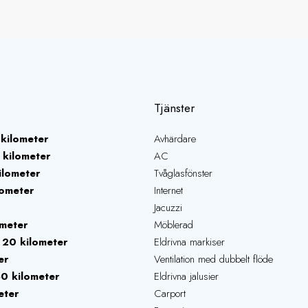
Tjänster
kilometer
Avhärdare
 kilometer
AC
ilometer
Tvåglasfönster
lometer
Internet
Jacuzzi
ometer
Möblerad
20 kilometer
Eldrivna markiser
er
Ventilation med dubbelt flöde
0 kilometer
Eldrivna jalusier
eter
Carport