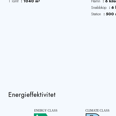
1 Tomt
1040 m²
Hamn
6 kil
Snabbköp
6 
Station
500 
Energieffektivitet