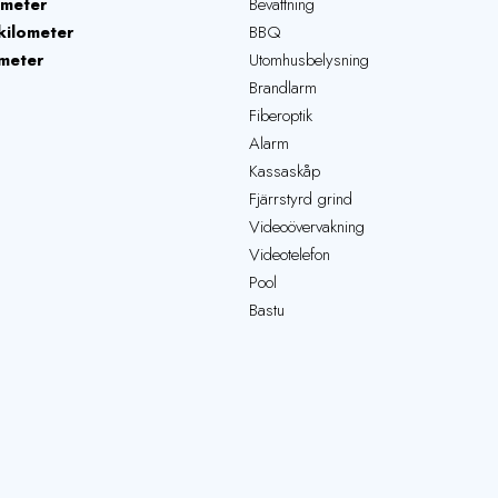
ometer
Bevattning
kilometer
BBQ
meter
Utomhusbelysning
Brandlarm
Fiberoptik
Alarm
Kassaskåp
Fjärrstyrd grind
Videoövervakning
Videotelefon
Pool
Bastu