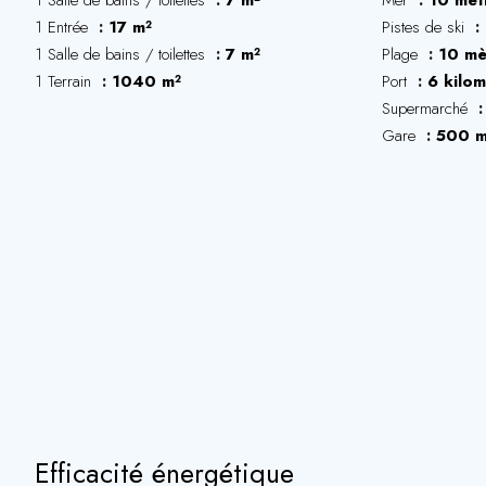
1 Salle de bains / toilettes
7 m²
Mer
10 mèt
1 Entrée
17 m²
Pistes de ski
1 Salle de bains / toilettes
7 m²
Plage
10 mè
1 Terrain
1040 m²
Port
6 kilom
Supermarché
Gare
500 m
Efficacité énergétique