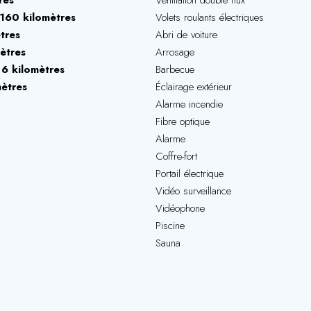
res
Ventilation double flux
160 kilomètres
Volets roulants électriques
tres
Abri de voiture
ètres
Arrosage
6 kilomètres
Barbecue
ètres
Éclairage extérieur
Alarme incendie
Fibre optique
Alarme
Coffre-fort
Portail électrique
Vidéo surveillance
Vidéophone
Piscine
Sauna