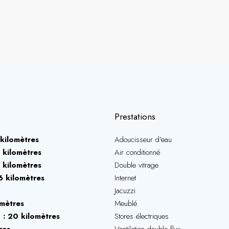
Prestations
kilomètres
Adoucisseur d'eau
 kilomètres
Air conditionné
 kilomètres
Double vitrage
6 kilomètres
Internet
Jacuzzi
omètres
Meublé
e
20 kilomètres
Stores électriques