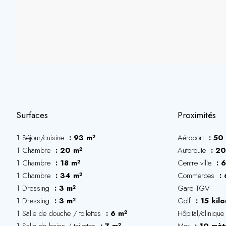
Surfaces
Proximités
1 Séjour/cuisine
93 m²
Aéroport
50 
1 Chambre
20 m²
Autoroute
20
1 Chambre
18 m²
Centre ville
6
1 Chambre
34 m²
Commerces
1 Dressing
3 m²
Gare TGV
1 Dressing
3 m²
Golf
15 kil
1 Salle de douche / toilettes
6 m²
Hôpital/cliniqu