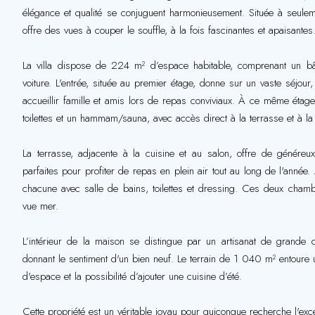
élégance et qualité se conjuguent harmonieusement. Située à seuleme
offre des vues à couper le souffle, à la fois fascinantes et apaisantes
La villa dispose de 224 m² d’espace habitable, comprenant un bât
voiture. L'entrée, située au premier étage, donne sur un vaste séjou
accueillir famille et amis lors de repas conviviaux. À ce même étag
toilettes et un hammam/sauna, avec accès direct à la terrasse et à la 
La terrasse, adjacente à la cuisine et au salon, offre de génére
parfaites pour profiter de repas en plein air tout au long de l'année
chacune avec salle de bains, toilettes et dressing. Ces deux cham
vue mer.
L’intérieur de la maison se distingue par un artisanat de grande 
donnant le sentiment d'un bien neuf. Le terrain de 1 040 m² entoure u
d'espace et la possibilité d’ajouter une cuisine d’été.
Cette propriété est un véritable joyau pour quiconque recherche l'exc