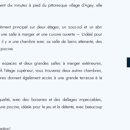
nt dix minutes à pied du pittoresque village d’Agay, elle
.
iment principal sur deux étages, un sous-sol et un abri
r, une salle à manger et une cuisine ouverte — L'idéal pour
e il y a une chambre avec sa salle de bains attenante, des
piscine.
ux espaces et deux grandes salles à manger extérieures,
. À l’étage supérieur, vous trouverez deux autres chambres,
bres donnent également accès à une grande terrasse à la
qualité, avec des boiseries et des dallages impeccables,
ne piscine, idéale pour le jeu et la détente, avec beaucoup
eption!