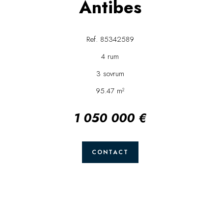
Antibes
Ref. 85342589
4 rum
3 sovrum
95.47 m²
1 050 000 €
CONTACT