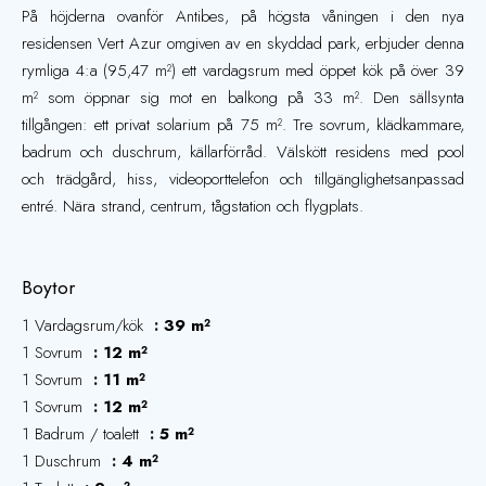
På höjderna ovanför Antibes, på högsta våningen i den nya
residensen Vert Azur omgiven av en skyddad park, erbjuder denna
rymliga 4:a (95,47 m²) ett vardagsrum med öppet kök på över 39
m² som öppnar sig mot en balkong på 33 m². Den sällsynta
tillgången: ett privat solarium på 75 m². Tre sovrum, klädkammare,
badrum och duschrum, källarförråd. Välskött residens med pool
och trädgård, hiss, videoporttelefon och tillgänglighetsanpassad
entré. Nära strand, centrum, tågstation och flygplats.
Boytor
1 Vardagsrum/kök
39 m²
1 Sovrum
12 m²
1 Sovrum
11 m²
1 Sovrum
12 m²
1 Badrum / toalett
5 m²
1 Duschrum
4 m²