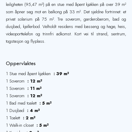
leiligheten (95,47 m²) på en stue med åpent kjøkken på over 39 m²
som åpner seg mot en balkong på 33 m². Det sjeldne fortrinnet: et
privat solarium på 75 m². Tre soverom, garderoberom, bad og
dusjbad, kjellerbod. Velholdt residens med basseng og hage, heis,
videoporttelefon og trinnfri adkomst. Kort vei til strand, sentrum,
togstasjon og flyplass.
Oppervlaktes
1 Stue med åpent kjøkken
39 m²
1 Soverom
12 m²
1 Soverom
11 m²
1 Soverom
12 m²
1 Bad med toalett
5 m²
1 Dusjbad
4 m²
1 Toalett
2 m²
1 Walk-in closet
5 m²