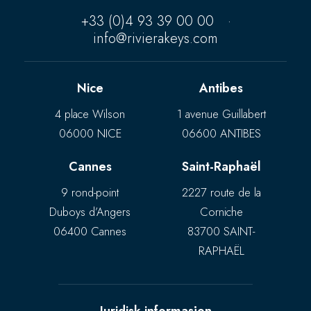
+33 (0)4 93 39 00 00
·
info@rivierakeys.com
Nice
Antibes
4 place Wilson
1 avenue Guillabert
06000 NICE
06600 ANTIBES
Cannes
Saint-Raphaël
9 rond-point
2227 route de la
Duboys d’Angers
Corniche
06400 Cannes
83700 SAINT-
RAPHAËL