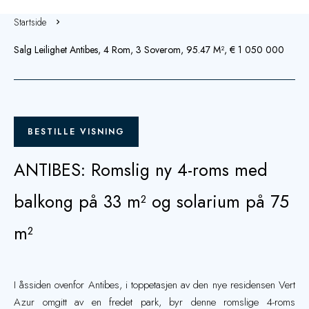
Startside
Salg Leilighet Antibes, 4 Rom, 3 Soverom, 95.47 M², € 1 050 000
BESTILLE VISNING
ANTIBES: Romslig ny 4-roms med
balkong på 33 m² og solarium på 75
m²
I åssiden ovenfor Antibes, i toppetasjen av den nye residensen Vert
Azur omgitt av en fredet park, byr denne romslige 4-roms