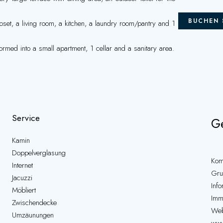
BUCHEN 
oset, a living room, a kitchen, a laundry room/pantry and 1
med into a small apartment, 1 cellar and a sanitary area.
Service
Ge
Kamin
Doppelverglasung
Kom
Internet
Gru
Jacuzzi
Inf
Möbliert
Immo
Zwischendecke
Web
Umzäunungen