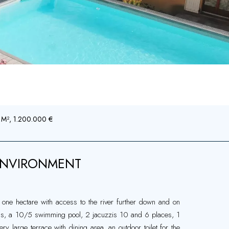
6 M², 1.200.000 €
 ENVIRONMENT
n one hectare with access to the river further down and on
hills, a 10/5 swimming pool, 2 jacuzzis 10 and 6 places, 1
 large terrace with dining area, an outdoor toilet for the