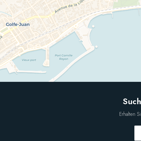
Such
Erhalten S