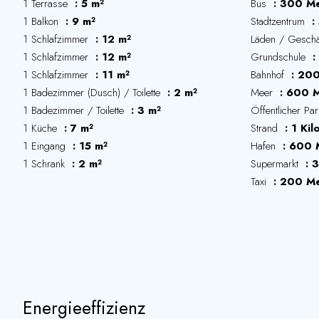
1 Terrasse
5 m²
Bus
300 Me
1 Balkon
9 m²
Stadtzentrum
1 Schlafzimmer
12 m²
Läden / Gesch
1 Schlafzimmer
12 m²
Grundschule
1 Schlafzimmer
11 m²
Bahnhof
200
1 Badezimmer (Dusch) / Toilette
2 m²
Meer
600 M
1 Badezimmer / Toilette
3 m²
Öffentlicher Pa
1 Küche
7 m²
Strand
1 Kil
1 Eingang
15 m²
Hafen
600 
1 Schrank
2 m²
Supermarkt
3
Taxi
200 Me
Energieeffizienz