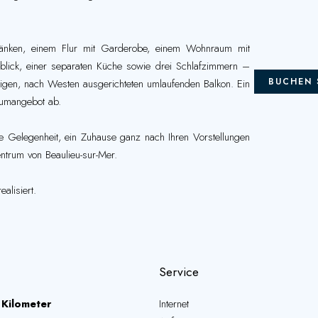
änken, einem Flur mit Garderobe, einem Wohnraum mit
lick, einer separaten Küche sowie drei Schlafzimmern –
BUCHEN 
gen, nach Westen ausgerichteten umlaufenden Balkon. Ein
umangebot ab.
e Gelegenheit, ein Zuhause ganz nach Ihren Vorstellungen
ntrum von Beaulieu-sur-Mer.
alisiert.
Service
 Kilometer
Internet