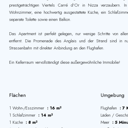
prestigeträchtigen Viertels Carré d'Or in Nizza verzaubern. I
Wohnzimmer, eine hochwertig ausgestattete Küche, ein Schlafzim
separate Toilette sowie einen Balkon.
Das Apartment ist perfekt gelegen, nur wenige Schritte von alle
entfernt. Die Promenade des Anglais und der Strand sind in n
Strassenbahn mit direkter Anbindung an den Flughafen.
Ein Kellerraum vervollständigt diese außergewöhnliche Immobilie!
Flächen
Umgebung
1 Wohn-/Esszimmer
16 m²
Flughafen
7 
1 Schlafzimmer
14 m²
Läden / Gesch
1 Küche
8 m²
Meer
5 Min