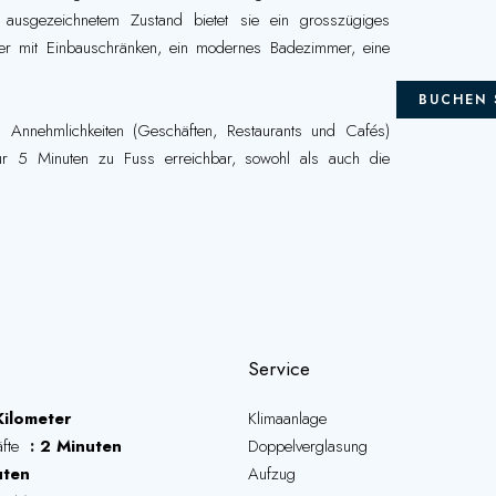
n ausgezeichnetem Zustand bietet sie ein grosszügiges
mer mit Einbauschränken, ein modernes Badezimmer, eine
BUCHEN 
n Annehmlichkeiten (Geschäften, Restaurants und Cafés)
ur 5 Minuten zu Fuss erreichbar, sowohl als auch die
Service
Kilometer
Klimaanlage
äfte
2 Minuten
Doppelverglasung
uten
Aufzug