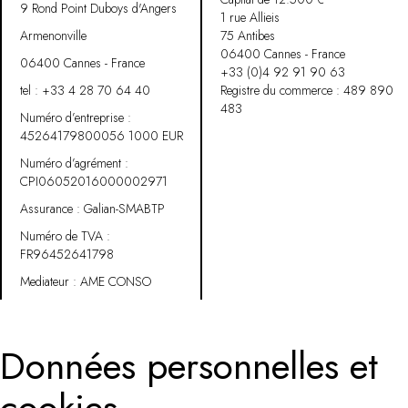
9 Rond Point Duboys d'Angers
1 rue Allieis
Armenonville
75 Antibes
06400 Cannes - France
06400 Cannes - France
+33 (0)4 92 91 90 63
tel :
+33 4 28 70 64 40
Registre du commerce : 489 890
483
Numéro d’entreprise :
45264179800056 1000 EUR
Numéro d’agrément :
CPI06052016000002971
Assurance : Galian-SMABTP
Numéro de TVA :
FR96452641798
Mediateur : AME CONSO
Données personnelles et
cookies