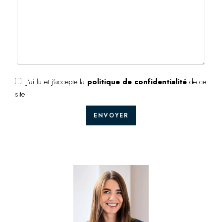
J’ai lu et j'accepte la
politique de confidentialité
de ce
site
ENVOYER