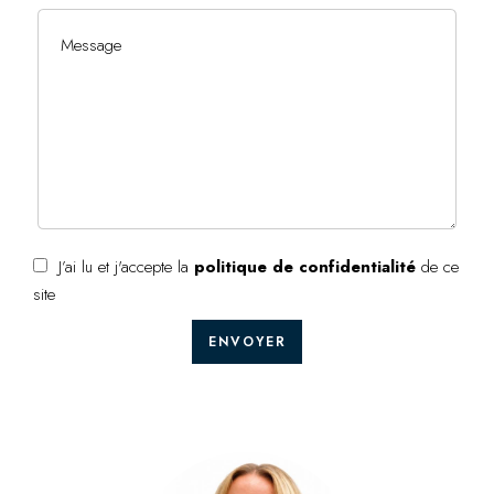
J’ai lu et j'accepte la
politique de confidentialité
de ce
site
ENVOYER