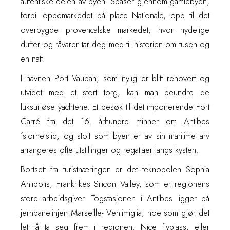
autentiske delen av byen. Spaser gjennom gamlebyen,
forbi loppemarkedet på place Nationale, opp til det
overbygde provencalske markedet, hvor nydelige
dufter og råvarer tar deg med til historien om tusen og
en natt.
I havnen Port Vauban, som nylig er blitt renovert og
utvidet med et stort torg, kan man beundre de
luksuriøse yachtene. Et besøk til det imponerende Fort
Carré fra det 16. århundre minner om Antibes
´storhetstid, og stolt som byen er av sin maritime arv
arrangeres ofte utstillinger og regattaer langs kysten.
Bortsett fra turistnæringen er det teknopolen Sophia
Antipolis, Frankrikes Silicon Valley, som er regionens
store arbeidsgiver. Togstasjonen i Antibes ligger på
jernbanelinjen Marseille- Ventimiglia, noe som gjør det
lett å ta seg frem i regionen. Nice flyplass, eller