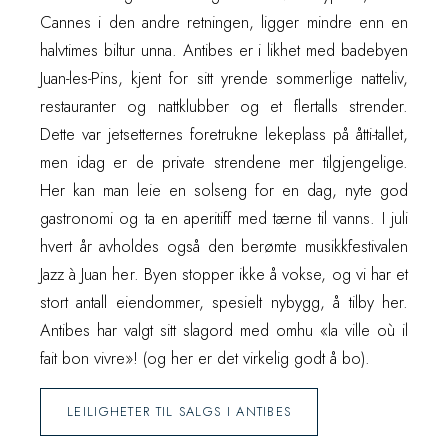
Cannes i den andre retningen, ligger mindre enn en
halvtimes biltur unna. Antibes er i likhet med badebyen
Juan-les-Pins, kjent for sitt yrende sommerlige natteliv,
restauranter og nattklubber og et flertalls strender.
Dette var jetsetternes foretrukne lekeplass på åtti-tallet,
men idag er de private strendene mer tilgjengelige.
Her kan man leie en solseng for en dag, nyte god
gastronomi og ta en aperitiff med tærne til vanns. I juli
hvert år avholdes også den berømte musikkfestivalen
Jazz à Juan her. Byen stopper ikke å vokse, og vi har et
stort antall eiendommer, spesielt nybygg, å tilby her.
Antibes har valgt sitt slagord med omhu «la ville où il
fait bon vivre»! (og her er det virkelig godt å bo).
LEILIGHETER TIL SALGS I ANTIBES