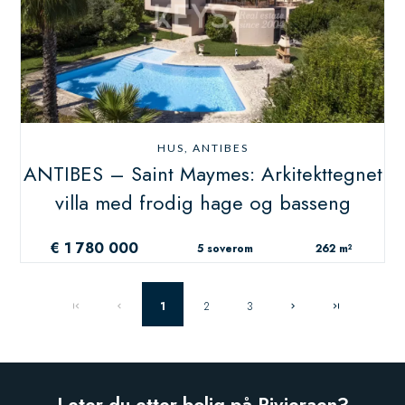
HUS, ANTIBES
ANTIBES – Saint Maymes: Arkitekttegnet
villa med frodig hage og basseng
€ 1 780 000
5 soverom
262 m²
1
2
3