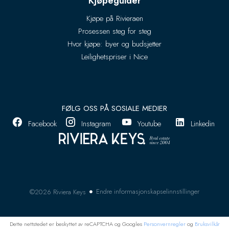
Kjøpeguider
Kjøpe på Rivieraen
Prosessen steg for steg
Hvor kjøpe: byer og budsjetter
Leilighetspriser i Nice
FØLG OSS PÅ SOSIALE MEDIER
Facebook
Instagram
Youtube
Linkedin
Endre informasjonskapselinnstillinger
©2026 Riviera Keys
Dette nettstedet er beskyttet av reCAPTCHA og Googles
Personvernregler
og
Bruksvilkår