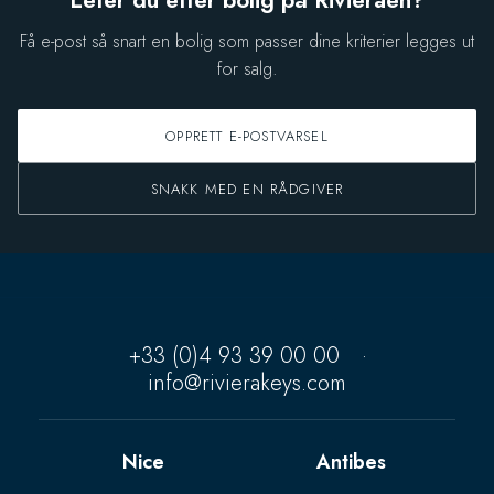
Leter du etter bolig på Rivieraen?
Få e-post så snart en bolig som passer dine kriterier legges ut
for salg.
OPPRETT E-POSTVARSEL
SNAKK MED EN RÅDGIVER
+33 (0)4 93 39 00 00
·
info@rivierakeys.com
Nice
Antibes