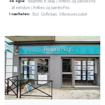
Se også:
leiligheter til salgs i Antibes og Juan-les-Pins
·
all eiendom i Antibes og Juan-les-Pins
I nærheten:
Biot
,
Golfe-Juan
,
Villeneuve-Loubet