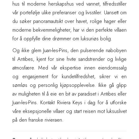
hus til moderne herskapshus ved vannet, tilfredsstiller
vår portefølje ulike preferanser og livsstiler. Uansett om
du søker panoramautsikt over havet, rolige hager eller
moderne bekvemmeligheter, har vi den perfekte villaen
for å oppfylle dine drømmer om luksuriøs bolig.
Og ikke glem Juan-les-Pins, den pulserende nabobyen
til Antibes, kjent for sine hvite sandstrender og livlige
atmosfære. Med vår ekspertise innen eiendomssalg
og engasjement for kundetilfredshet, sikrer vi en
sømløs og personlig kjøpsopplevelse. Ikke gå glipp
av muligheten til å eie en bit av paradiset i Antibes eller
Juan-les-Pins. Kontakt Riviera Keys i dag for å utforske
våre eksepsjonelle villaer og start reisen mot luksuslivet
på den franske rivieraen.