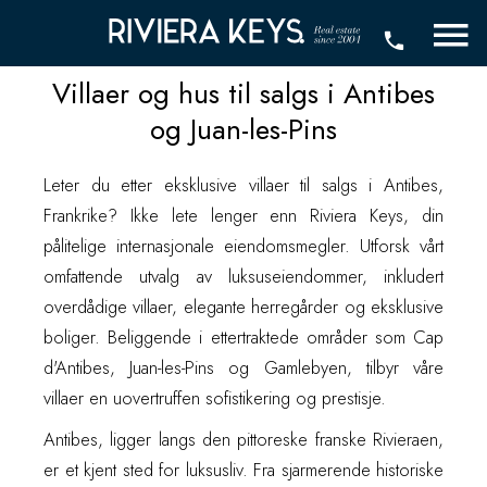
Villaer og hus til salgs i Antibes
og Juan-les-Pins
Leter du etter eksklusive villaer til salgs i Antibes,
Frankrike? Ikke lete lenger enn Riviera Keys, din
pålitelige internasjonale eiendomsmegler. Utforsk vårt
omfattende utvalg av luksuseiendommer, inkludert
overdådige villaer, elegante herregårder og eksklusive
boliger. Beliggende i ettertraktede områder som Cap
d'Antibes, Juan-les-Pins og Gamlebyen, tilbyr våre
villaer en uovertruffen sofistikering og prestisje.
Antibes, ligger langs den pittoreske franske Rivieraen,
er et kjent sted for luksusliv. Fra sjarmerende historiske