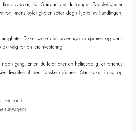
ler fire soverom, har Grimaud det du trenger. Toppleiligheter
omfort, mens byleiligheter setter deg i hjertet av handlingen,
leiemuligheter. Takket være den provençalske sjarmen og dens
lokt valg for en leieinvestering.
noen gang. Enten du leter etter en heltidsbolig, et feriehus
ve livsstilen til den franske rivieraen. Start søket i dag og
m i Grimaud
e-sur-Argens