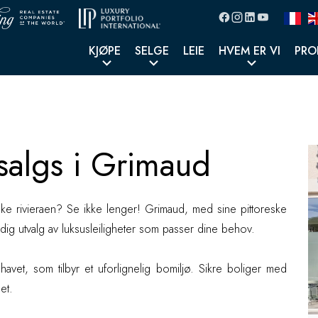
KJØPE
SELGE
LEIE
HVEM ER VI
PRO
algs i Grimaud
l salgs i Grimaud
anske rivieraen? Se ikke lenger! Grimaud, med sine pittoreske
oldig utvalg av luksusleiligheter som passer dine behov.
avet, som tilbyr et uforlignelig bomiljø. Sikre boliger med
et.