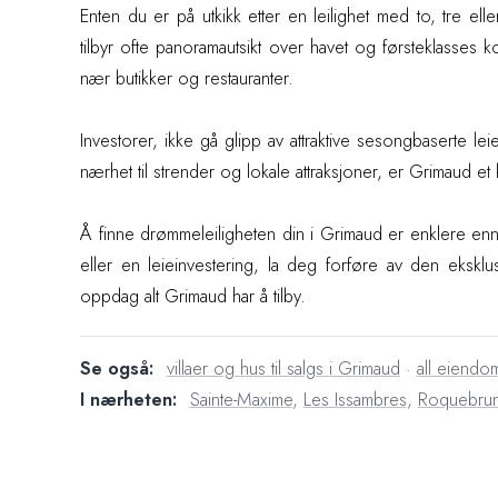
Enten du er på utkikk etter en leilighet med to, tre el
tilbyr ofte panoramautsikt over havet og førsteklasses k
nær butikker og restauranter.
Investorer, ikke gå glipp av attraktive sesongbaserte 
nærhet til strender og lokale attraksjoner, er Grimaud et k
Å finne drømmeleiligheten din i Grimaud er enklere enn 
eller en leieinvestering, la deg forføre av den eksklusi
oppdag alt Grimaud har å tilby.
Se også:
villaer og hus til salgs i Grimaud
·
all eiendo
I nærheten:
Sainte-Maxime
,
Les Issambres
,
Roquebrun