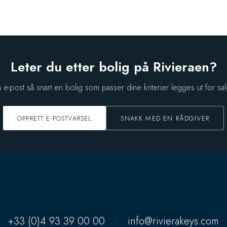
Leter du etter bolig på Rivieraen?
å e-post så snart en bolig som passer dine kriterier legges ut for sal
OPPRETT E-POSTVARSEL
SNAKK MED EN RÅDGIVER
+33 (0)4 93 39 00 00
·
info@rivierakeys.com