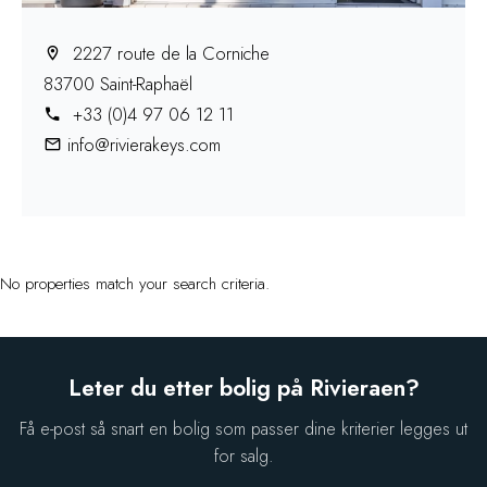
2227 route de la Corniche
83700 Saint-Raphaël
+33 (0)4 97 06 12 11
info@rivierakeys.com
No properties match your search criteria.
Leter du etter bolig på Rivieraen?
Få e-post så snart en bolig som passer dine kriterier legges ut
for salg.