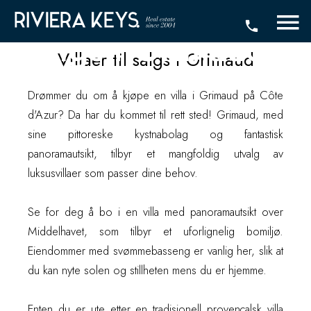
Villaer og hus til
salgs i Grimaud
Villaer til salgs i Grimaud
Drømmer du om å kjøpe en villa i Grimaud på Côte
d'Azur? Da har du kommet til rett sted! Grimaud, med
sine pittoreske kystnabolag og fantastisk
panoramautsikt, tilbyr et mangfoldig utvalg av
luksusvillaer som passer dine behov.
Se for deg å bo i en villa med panoramautsikt over
Middelhavet, som tilbyr et uforlignelig bomiljø.
Eiendommer med svømmebasseng er vanlig her, slik at
du kan nyte solen og stillheten mens du er hjemme.
Enten du er ute etter en tradisjonell provençalsk villa