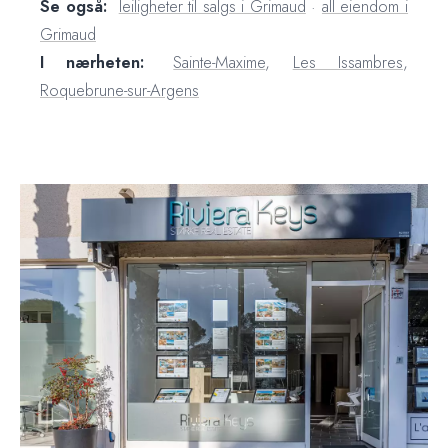
Se også:
leiligheter til salgs i Grimaud
·
all eiendom i
Grimaud
I nærheten:
Sainte-Maxime
,
Les Issambres
,
Roquebrune-sur-Argens