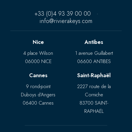
+33 (0)4 93 39 00 00
·
info@rivierakeys.com
Nice
Antibes
4 place Wilson
1 avenue Guillabert
06000 NICE
06600 ANTIBES
Cannes
Saint-Raphaël
9 rond-point
2227 route de la
Duboys d’Angers
Corniche
06400 Cannes
83700 SAINT-
RAPHAËL