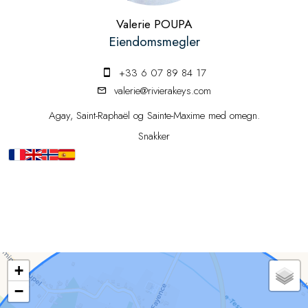
Valerie POUPA
Eiendomsmegler
+33 6 07 89 84 17
valerie@rivierakeys.com
Agay, Saint-Raphaël og Sainte-Maxime med omegn.
Snakker
+
−