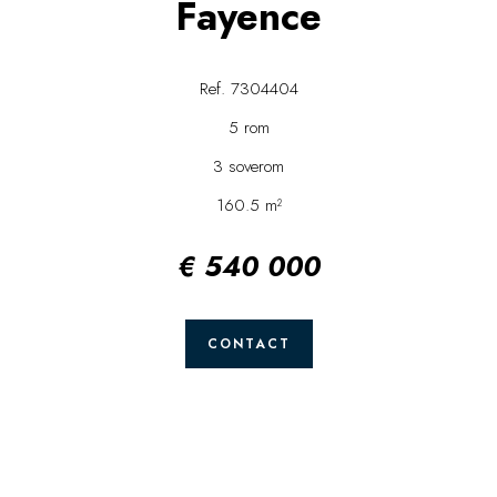
Fayence
Ref. 7304404
5 rom
3 soverom
160.5 m²
€ 540 000
CONTACT