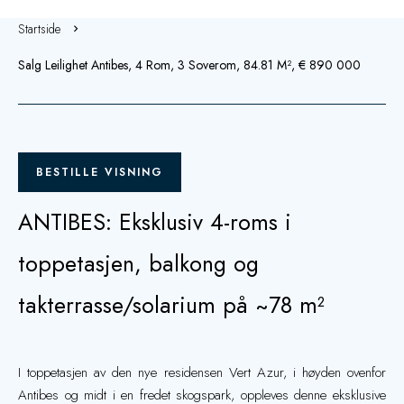
Startside
Salg Leilighet Antibes, 4 Rom, 3 Soverom, 84.81 M², € 890 000
BESTILLE VISNING
ANTIBES: Eksklusiv 4-roms i
toppetasjen, balkong og
takterrasse/solarium på ~78 m²
I toppetasjen av den nye residensen Vert Azur, i høyden ovenfor
Antibes og midt i en fredet skogspark, oppleves denne eksklusive