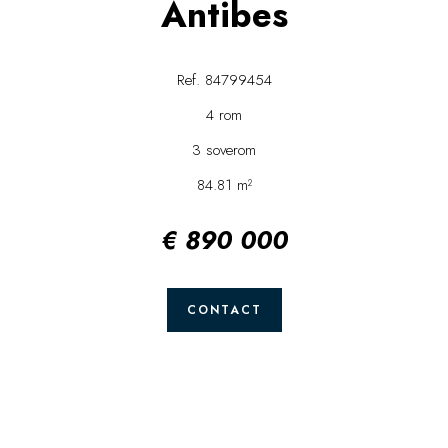
Antibes
Ref. 84799454
4 rom
3 soverom
84.81 m²
€ 890 000
CONTACT