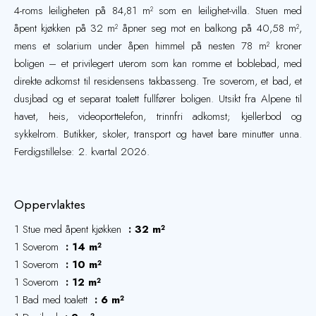
4-roms leiligheten på 84,81 m² som en leilighet-villa. Stuen med
åpent kjøkken på 32 m² åpner seg mot en balkong på 40,58 m²,
mens et solarium under åpen himmel på nesten 78 m² kroner
boligen – et privilegert uterom som kan romme et boblebad, med
direkte adkomst til residensens takbasseng. Tre soverom, et bad, et
dusjbad og et separat toalett fullfører boligen. Utsikt fra Alpene til
havet, heis, videoporttelefon, trinnfri adkomst; kjellerbod og
sykkelrom. Butikker, skoler, transport og havet bare minutter unna.
Ferdigstillelse: 2. kvartal 2026.
Oppervlaktes
1 Stue med åpent kjøkken
32 m²
1 Soverom
14 m²
1 Soverom
10 m²
1 Soverom
12 m²
1 Bad med toalett
6 m²