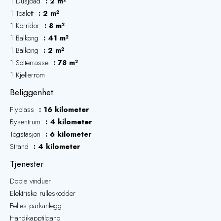
1 Dusjbad
2 m²
1 Toalett
2 m²
1 Korridor
8 m²
1 Balkong
41 m²
1 Balkong
2 m²
1 Solterrasse
78 m²
1 Kjellerrom
Beliggenhet
Flyplass
16 kilometer
Bysentrum
4 kilometer
Togstasjon
6 kilometer
Strand
4 kilometer
Tjenester
Doble vinduer
Elektriske rulleskodder
Felles parkanlegg
Handikapptilgang