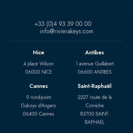
+33 (0)4 93 39 00 00
·
info@rivierakeys.com
Nice
Antibes
4 place Wilson
1 avenue Guillabert
06000 NICE
06600 ANTIBES
Cannes
Saint-Raphaël
9 rond-point
2227 route de la
Duboys d’Angers
Corniche
06400 Cannes
83700 SAINT-
RAPHAËL