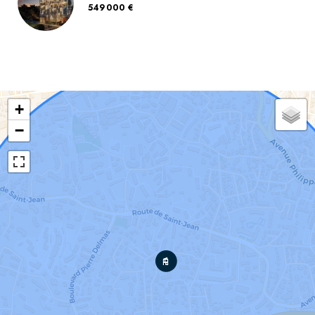
549 000 €
+
−