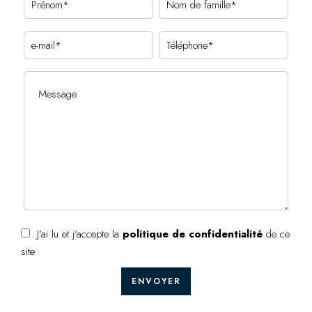
J’ai lu et j'accepte la
politique de confidentialité
de ce
site
ENVOYER